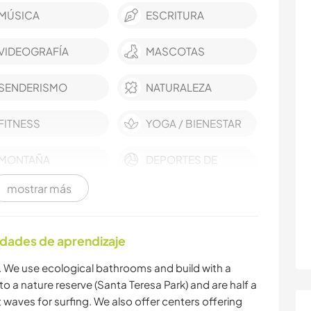
MÚSICA
ESCRITURA
VIDEOGRAFÍA
MASCOTAS
SENDERISMO
NATURALEZA
FITNESS
YOGA / BIENESTAR
MONTAÑA
DEPORTES DE
EQUIPO
mostrar más
ACAMPADA
idades de aprendizaje
lf. We use ecological bathrooms and build with a
to a nature reserve (Santa Teresa Park) and are half a
 waves for surfing. We also offer centers offering