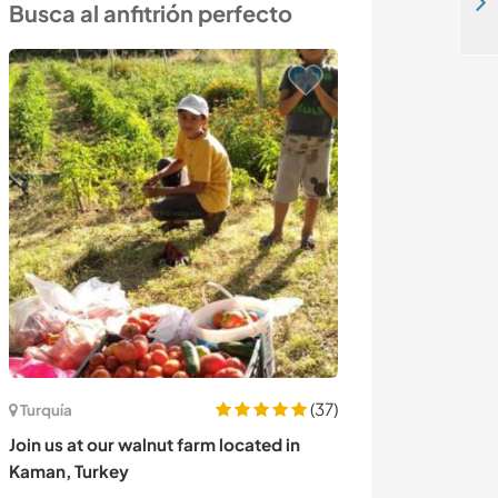
Learn and practice conscious living with us near Dr. Francisco Soca, Uruguay
Busca al anfitrión perfecto
(37)
Nueva Zelanda
Turquía
Help with my pl
Join us at our walnut farm located in
area in Raglan
Kaman, Turkey