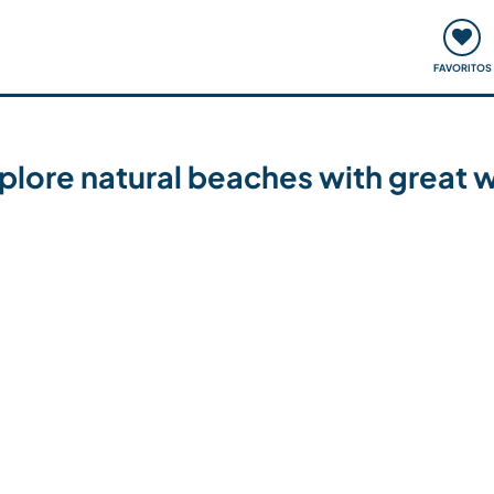
ómo funciona
Quedadas y eventos
Viajar y aprender
FAVORITOS
lore natural beaches with great wa