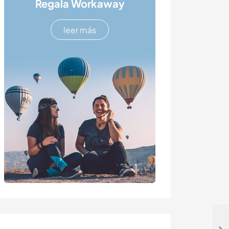
Regala Workaway
leer más