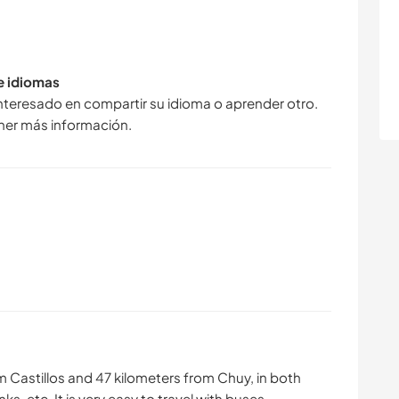
de idiomas
interesado en compartir su idioma o aprender otro.
ner más información.
om Castillos and 47 kilometers from Chuy, in both
nks, etc. It is very easy to travel with buses.