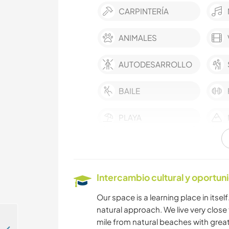
CARPINTERÍA
ANIMALES
AUTODESARROLLO
BAILE
PLAYA
CICLISMO
Intercambio cultural y oportun
Our space is a learning place in itse
natural approach. We live very close 
mile from natural beaches with great