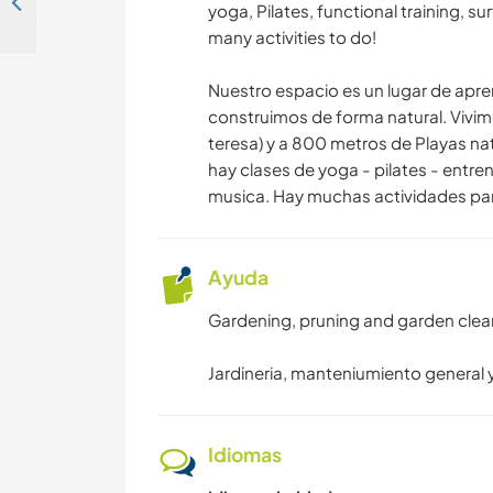
A collaborative experience with a sustainable impact in Cabo Polonio, Uruguay
yoga, Pilates, functional training, s
many activities to do!
Nuestro espacio es un lugar de apr
construimos de forma natural. Vivi
teresa) y a 800 metros de Playas na
hay clases de yoga - pilates - entre
musica. Hay muchas actividades par
Ayuda
Gardening, pruning and garden cl
Jardineria, manteniumiento gener
Idiomas