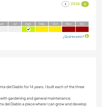
2026
J
un
J
ul
A
go
S
ep
O
ct
N
ov
D
ic
¿Qué es esto?
nta del Diablo for 14 years. I built each of the three
e with gardening and general maintenance.
unta del Diablo a place where I can grow and develop