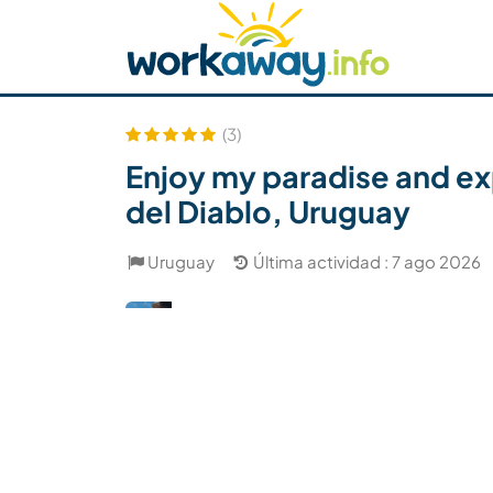
Skip to:
CONTENT
MAIN NAVIGATION
FOOTER
Buscar anfitrión
Busca un compañero
C
Seguridad
(3)
Enjoy my paradise and exp
del Diablo, Uruguay
Uruguay
Última actividad : 7 ago 2026