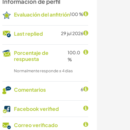
Información de perfil
Evaluación del anfitrión
100 %
Last replied
29 jul 2026
Porcentaje de
100.0
respuesta
%
Normalmente responde ≤ 4 dias
Comentarios
6
Facebook verified
Correo verificado