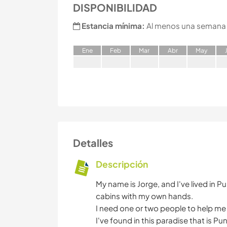
DISPONIBILIDAD
Estancia mínima:
Al menos una semana
E
ne
F
eb
M
ar
A
br
M
ay
Detalles
Descripción
My name is Jorge, and I've lived in Pu
cabins with my own hands.
I need one or two people to help m
I've found in this paradise that is P