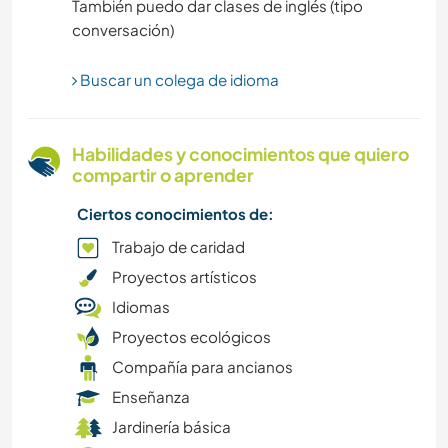
También puedo dar clases de inglés (tipo
LGBT+
Buscar un colega de idioma
AGRICULTURA
EVENTOS Y SOCIEDAD
Habilidades y conocimientos que quiero
compartir o aprender
CULTURA
Ciertos conocimientos de:
TRABAJO DE CARIDAD
Trabajo de caridad
Proyectos artísticos
ESCRITURA
Idiomas
Proyectos ecológicos
ARTES ESCÉNICAS
Compañía para ancianos
HISTORIA
Enseñanza
Jardinería básica
IDIOMAS