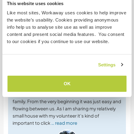
This website uses cookies
Like most sites, Workaway uses cookies to help improve
the website’s usability. Cookies providing anonymous
info help us to analyse site use as well as improve
Comentarios
content and present social media features. You consent
to our cookies if you continue to use our website.
16 may 2026
Dejado por el anfitrión (
Help out on our land in a ...
) para el
workawayer ()
Settings
If I had to put my experiece with Elliot in a nutshell, I
would say, I found another gem and good friend in
OK
the Workaway Community.
Elliot was about 3 weeks with me and my fury
family. From the very beginning it was just easy and
flowing between us. As I am sharing my relatively
small house with my volunteer it’s kind of
important to click
… read more