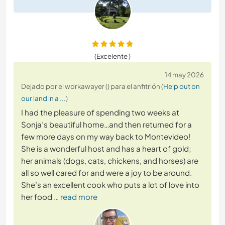
(Excelente )
14 may 2026
Dejado por el workawayer () para el anfitrión (
Help out on
our land in a ...
)
I had the pleasure of spending two weeks at
Sonja’s beautiful home…and then returned for a
few more days on my way back to Montevideo!
She is a wonderful host and has a heart of gold;
her animals (dogs, cats, chickens, and horses) are
all so well cared for and were a joy to be around.
She’s an excellent cook who puts a lot of love into
her food
… read more