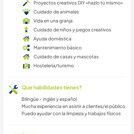
Proyectos creativos DIY «hazlo tú mismo»
Cuidado de animales
BRICOLAJE Y MANUALIDADES
Vida en una granja
Cuidado de niños y juegos creativos
ARTE Y DISEÑO
Ayuda doméstica
ANIMALES
Mantenimiento básico
Cuidado de casas y mascotas
DEPORTES DE EQUIPO
Hostelería/turismo
ACTIVIDADES AL AIRE LIBRE
Que habilidades tienes?
NATURALEZA
Bilingüe - inglés y español
Mucha experiencia en asistir a clientes/el público
SENDERISMO
Puedo ayudar con la limpieza y trabajos físicos
ACAMPADA