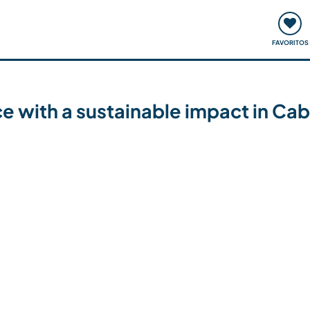
ómo funciona
Quedadas y eventos
Viajar y aprender
FAVORITOS
ce with a sustainable impact in Ca