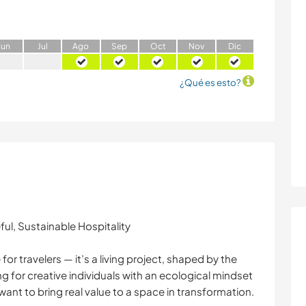
J
un
J
ul
A
go
S
ep
O
ct
N
ov
D
ic
¿Qué es esto?
ul, Sustainable Hospitality
for travelers — it’s a living project, shaped by the
ng for creative individuals with an ecological mindset
ant to bring real value to a space in transformation.