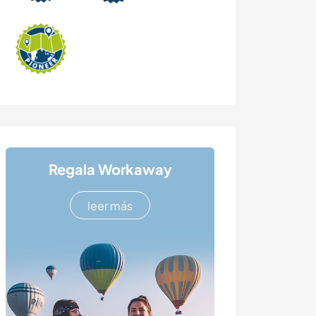
Regala Workaway
leer más