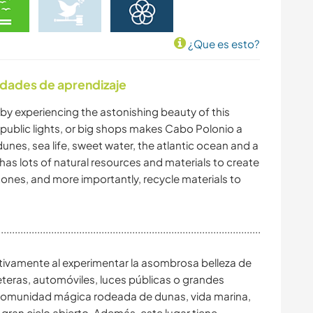
¿Que es esto?
idades de aprendizaje
y by experiencing the astonishing beauty of this
, public lights, or big shops makes Cabo Polonio a
es, sea life, sweet water, the atlantic ocean and a
has lots of natural resources and materials to create
tones, and more importantly, recycle materials to
.................................................................................................
ativamente al experimentar la asombrosa belleza de
reteras, automóviles, luces públicas o grandes
comunidad mágica rodeada de dunas, vida marina,
 gran cielo abierto. Además, este lugar tiene