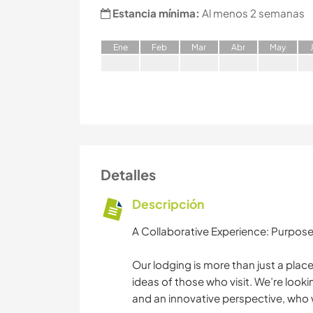
Estancia mínima:
Al menos 2 semanas
E
ne
F
eb
M
ar
A
br
M
ay
Detalles
Descripción
A Collaborative Experience: Purposef
Our lodging is more than just a place 
ideas of those who visit. We’re looki
and an innovative perspective, who w