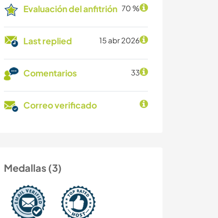
Evaluación del anfitrión
70 %
Last replied
15 abr 2026
Comentarios
33
Correo verificado
Medallas (3)