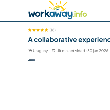
Skip to:
CONTENT
MAIN NAVIGATION
FOOTER
Buscar anfitrión
Busca un compañero
C
Seguridad
(18)
A collaborative experien
Uruguay
Última actividad : 30 jun 2026