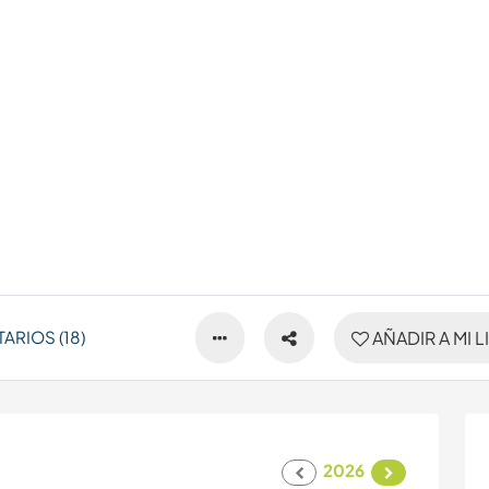
RIOS (18)
AÑADIR A MI L
2026