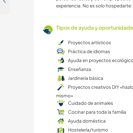
Help with organic vegetable garden and experience sustainable living close to La Paloma, Uruguay
experiencia. No es solo hospedarte: 
Tipos de ayuda y oportunidade
Proyectos artísticos
Práctica de idiomas
Ayuda en proyectos ecológic
Enseñanza
Jardinería básica
Proyectos creativos DIY «hazlo
mismo»
Cuidado de animales
Cocinar para toda la familia
Ayuda doméstica
Hostelería/turismo