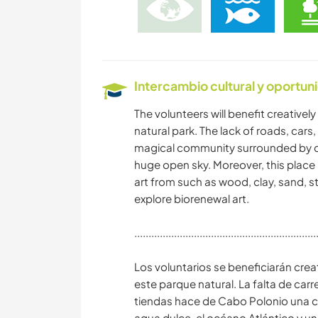
Intercambio cultural y oportun
The volunteers will benefit creativel
natural park. The lack of roads, cars
magical community surrounded by dun
huge open sky. Moreover, this place 
art from such as wood, clay, sand, s
explore biorenewal art.
................................................................
Los voluntarios se beneficiarán cre
este parque natural. La falta de car
tiendas hace de Cabo Polonio una 
agua dulce, el océano Atlántico y un