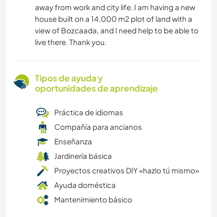
away from work and city life. I am having a new
house built on a 14,000 m2 plot of land with a
view of Bozcaada, and I need help to be able to
live there. Thank you.
Tipos de ayuda y
oportunidades de aprendizaje
Práctica de idiomas
Compañía para ancianos
Enseñanza
Jardinería básica
Proyectos creativos DIY «hazlo tú mismo»
Ayuda doméstica
Mantenimiento básico