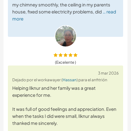
my chimney smoothly, the ceiling in my parents
house, fixed some electricity problems, did
… read
more
(Excelente )
3 mar 2026
Dejado por el workawayer (
Hassan
) para el anfitrión
Helping Ilknur and her family was a great
experience for me.
It was full of good feelings and appreciation. Even
when the tasks I did were small, Ilknur always
thanked me sincerely.