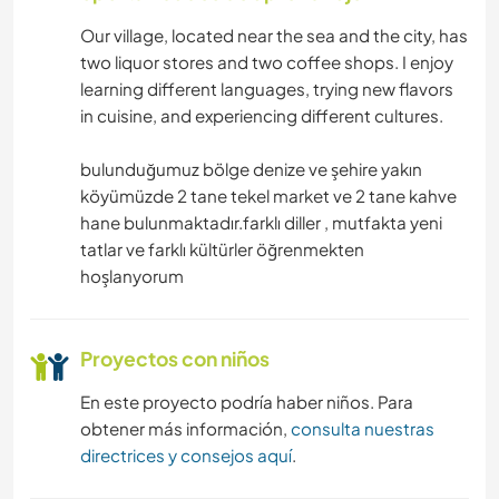
COCINA Y ALIMENTACIÓN
Our village, located near the sea and the city, has
two liquor stores and two coffee shops. I enjoy
ARQUITECTURA
learning different languages, trying new flavors
in cuisine, and experiencing different cultures.
CARPINTERÍA
bulunduğumuz bölge denize ve şehire yakın
ANIMALES
köyümüzde 2 tane tekel market ve 2 tane kahve
hane bulunmaktadır.farklı diller , mutfakta yeni
SENDERISMO
tatlar ve farklı kültürler öğrenmekten
hoşlanyorum
PLAYA
Proyectos con niños
En este proyecto podría haber niños. Para
obtener más información,
consulta nuestras
directrices y consejos aquí
.