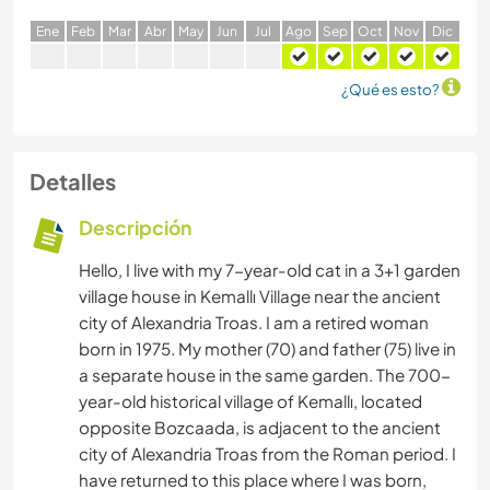
E
ne
F
eb
M
ar
A
br
M
ay
J
un
J
ul
A
go
S
ep
O
ct
N
ov
D
ic
¿Qué es esto?
Detalles
Descripción
Hello, I live with my 7-year-old cat in a 3+1 garden
village house in Kemallı Village near the ancient
city of Alexandria Troas. I am a retired woman
born in 1975. My mother (70) and father (75) live in
a separate house in the same garden. The 700-
year-old historical village of Kemallı, located
opposite Bozcaada, is adjacent to the ancient
city of Alexandria Troas from the Roman period. I
have returned to this place where I was born,