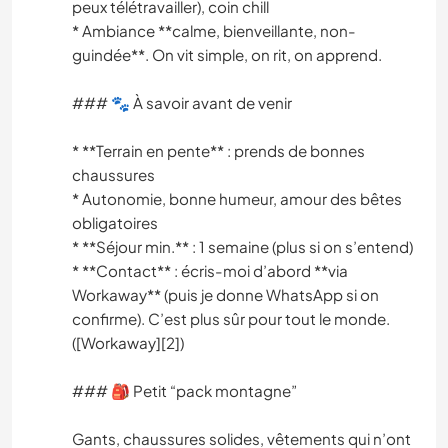
peux télétravailler), coin chill
* Ambiance **calme, bienveillante, non-
guindée**. On vit simple, on rit, on apprend.
### 🐾 À savoir avant de venir
* **Terrain en pente** : prends de bonnes
chaussures
* Autonomie, bonne humeur, amour des bêtes
obligatoires
* **Séjour min.** : 1 semaine (plus si on s’entend)
* **Contact** : écris-moi d’abord **via
Workaway** (puis je donne WhatsApp si on
confirme). C’est plus sûr pour tout le monde.
([Workaway][2])
### 🎒 Petit “pack montagne”
Gants, chaussures solides, vêtements qui n’ont