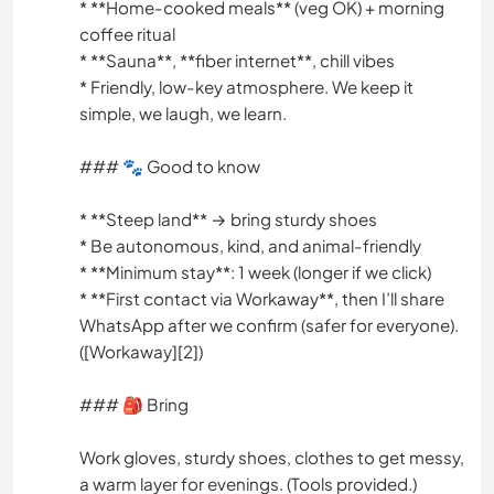
* **Home-cooked meals** (veg OK) + morning
coffee ritual
* **Sauna**, **fiber internet**, chill vibes
* Friendly, low-key atmosphere. We keep it
simple, we laugh, we learn.
### 🐾 Good to know
* **Steep land** → bring sturdy shoes
* Be autonomous, kind, and animal-friendly
* **Minimum stay**: 1 week (longer if we click)
* **First contact via Workaway**, then I’ll share
WhatsApp after we confirm (safer for everyone).
([Workaway][2])
### 🎒 Bring
Work gloves, sturdy shoes, clothes to get messy,
a warm layer for evenings. (Tools provided.)