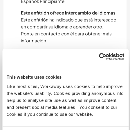
Español: Principiante
Este anfitrión ofrece intercambio de idiomas
Este anfitrión ha indicado que está interesado
en compartir su idioma o aprender otro.
Ponte en contacto con él para obtener más
información.
Alojamiento
It"s a chalet with 3 bedrooms : 2 with a
This website uses cookies
doublebed and one with twin beds. One shared
Like most sites, Workaway uses cookies to help improve
bathroom with Italian shower 🚿 .
the website’s usability. Cookies providing anonymous info
You'll be mixed with the regular guests, not the
help us to analyse site use as well as improve content
same room 😉
and present social media features. You consent to our
cookies if you continue to use our website.
Algo más...