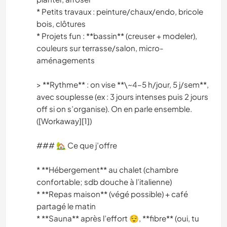
* Petits travaux : peinture/chaux/endo, bricole
bois, clôtures
* Projets fun : **bassin** (creuser + modeler),
couleurs sur terrasse/salon, micro-
aménagements
> **Rythme** : on vise **\~4–5 h/jour, 5 j/sem**,
avec souplesse (ex : 3 jours intenses puis 2 jours
off si on s’organise). On en parle ensemble.
([Workaway][1])
### 🏡 Ce que j’offre
* **Hébergement** au chalet (chambre
confortable; sdb douche à l’italienne)
* **Repas maison** (végé possible) + café
partagé le matin
* **Sauna** après l’effort 😌, **fibre** (oui, tu