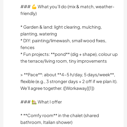
### 💪 What you’ll do (mix & match, weather-
friendly)
* Garden & land: light clearing, mulching,
planting, watering
* DIY: painting/limewash, small wood fixes,
fences
* Fun projects: **pond** (dig + shape), colour up
the terrace/living room, tiny improvements
> **Pace**: about **4–5 h/day, 5 days/week**,
flexible (e.g., 3 stronger days + 2 off if we plan it).
We’ll agree together. ([Workaway][1])
### 🏡 What I offer
* **Comfy room** in the chalet (shared
bathroom, Italian shower)