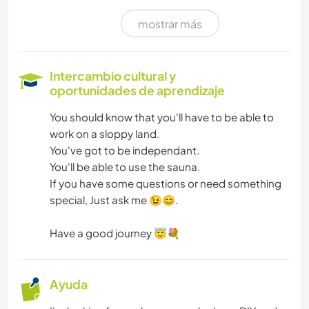
mostrar más
COCINA Y ALIMENTACIÓN
JARDINERÍA
Intercambio cultural y
oportunidades de aprendizaje
MÚSICA
You should know that you'll have to be able to
work on a sloppy land.
IDIOMAS
You've got to be independant.
You'll be able to use the sauna.
ANIMALES
If you have some questions or need something
special, Just ask me 😉😊.
Have a good journey 😇💐
Ayuda