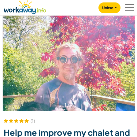
Skip to:
CONTENT
MAIN NAVIGATION
FOOTER
Unirse
1
/
7
(1)
Help me improve my chalet and