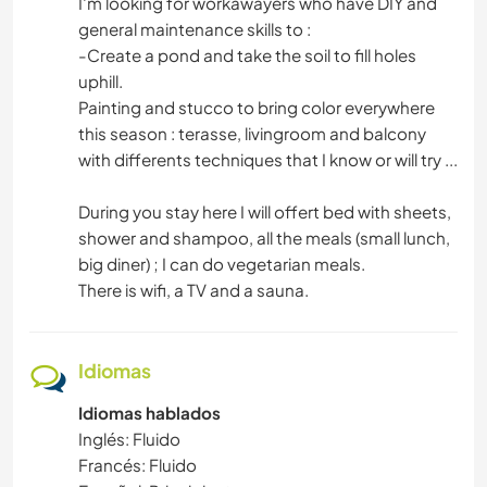
I'm looking for workawayers who have DIY and
general maintenance skills to :
-Create a pond and take the soil to fill holes
uphill.
Painting and stucco to bring color everywhere
this season : terasse, livingroom and balcony
with differents techniques that I know or will try ...
During you stay here I will offert bed with sheets,
shower and shampoo, all the meals (small lunch,
big diner) ; I can do vegetarian meals.
There is wifi, a TV and a sauna.
Idiomas
Idiomas hablados
Inglés: Fluido
Francés: Fluido