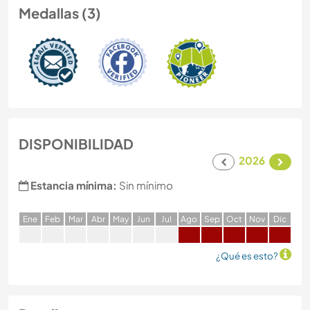
Medallas (3)
DISPONIBILIDAD
2026
Estancia mínima:
Sin mínimo
E
ne
F
eb
M
ar
A
br
M
ay
J
un
J
ul
A
go
S
ep
O
ct
N
ov
D
ic
¿Qué es esto?