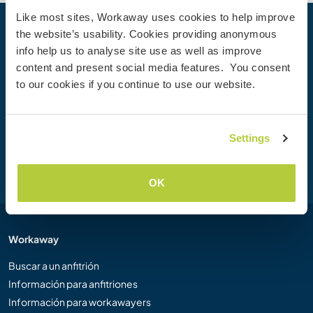
Like most sites, Workaway uses cookies to help improve
the website’s usability. Cookies providing anonymous
Tu próxima aventura empieza hoy
info help us to analyse site use as well as improve
Únete hoy mismo a la comunidad de Workaway para
content and present social media features. You consent
desbloquear experiencias de viaje únicas, con más de 50
to our cookies if you continue to use our website.
000 oportunidades en todo el mundo.
Settings
Unirse
OK
Workaway
Buscar a un anfitrión
Información para anfitriones
Información para workawayers