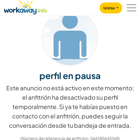
Skip to:
CONTENT
MAIN NAVIGATION
FOOTER
Unirse
perfil en pausa
Este anuncio no está activo en este momento;
el anfitrión ha desactivado su perfil
temporalmente. Si ya te habías puesto en
contacto con el anfitrión, puedes seguir la
conversación desde tu bandeja de entrada.
(Número de referencia de anfitrión: 566185645168)