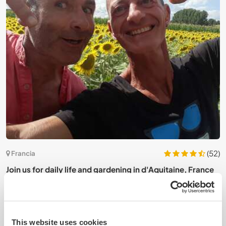
7)
(52)
Francia
Join us for daily life and gardening in d'Aquitaine, France
A
This website uses cookies