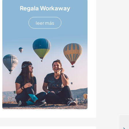
Regala Workaway
leer más