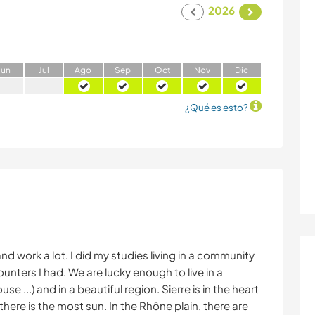
2026
J
un
J
ul
A
go
S
ep
O
ct
N
ov
D
ic
¿Qué es esto?
and work a lot. I did my studies living in a community
nters I had. We are lucky enough to live in a
se ...) and in a beautiful region. Sierre is in the heart
e there is the most sun. In the Rhône plain, there are