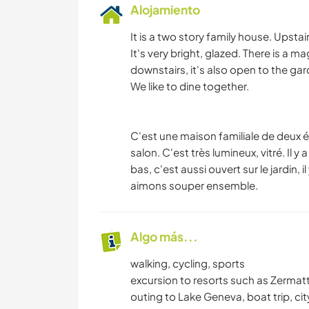
Alojamiento
It is a two story family house. Upstai
It's very bright, glazed. There is a m
downstairs, it's also open to the ga
We like to dine together.
C'est une maison familiale de deux éta
salon. C'est très lumineux, vitré. Il y
bas, c'est aussi ouvert sur le jardin,
aimons souper ensemble.
Algo más...
walking, cycling, sports
excursion to resorts such as Zermatt,
outing to Lake Geneva, boat trip, cit