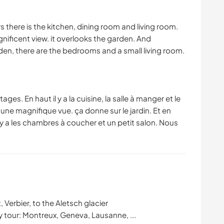
rs there is the kitchen, dining room and living room.
agnificent view. it overlooks the garden. And
rden, there are the bedrooms and a small living room.
ges. En haut il y a la cuisine, la salle à manger et le
 a une magnifique vue. ça donne sur le jardin. Et en
 il y a les chambres à coucher et un petit salon. Nous
 Verbier, to the Aletsch glacier
y tour: Montreux, Geneva, Lausanne, ...