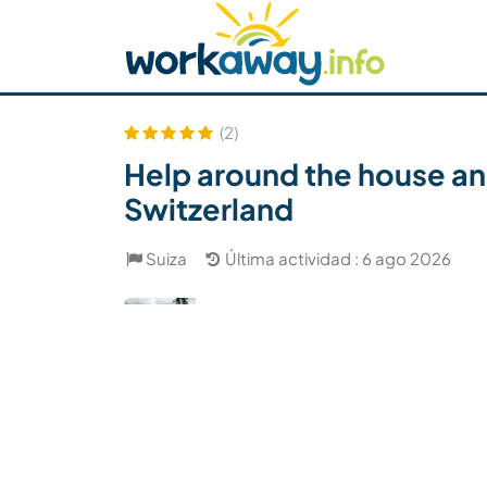
Skip to:
CONTENT
MAIN NAVIGATION
FOOTER
Buscar anfitrión
Busca un compañero
C
Seguridad
(2)
Help around the house an
Switzerland
Suiza
Última actividad : 6 ago 2026