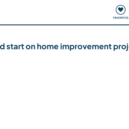
ómo funciona
Quedadas y eventos
Viajar y aprender
FAVORITOS
d start on home improvement proje