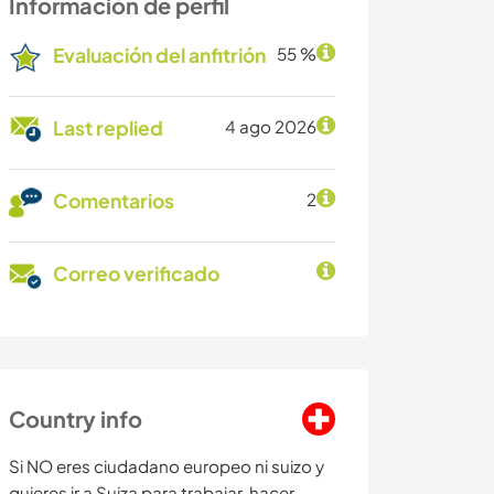
Información de perfil
Evaluación del anfitrión
55 %
Last replied
4 ago 2026
Comentarios
2
Correo verificado
Country info
Si NO eres ciudadano europeo ni suizo y
quieres ir a Suiza para trabajar, hacer