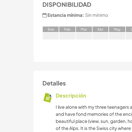
DISPONIBILIDAD
Estancia mínima:
Sin mínimo
E
ne
F
eb
M
ar
A
br
M
ay
Detalles
Descripción
I live alone with my three teenagers 
and have fond memories of the encou
beautiful place (view, sun, garden, hou
of the Alps. It is the Swiss city wher