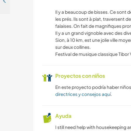
Help me learn French/German and live in the city centre of Chiasso, Switzerland
Il y a beaucoup de bisses. Ce sont de
les prés. Ils sont à plat, traversent 
falaises. On fait de magnifiques pr
Il y a un grand vignoble avec des div
Sion, à 10 km, est une jolie ville mo
sur deux collines.
Festival de musique classique Tibor 
Proyectos con niños
En este proyecto podría haber niño
directrices y consejos aquí
.
Ayuda
I still need help with housekeeping a