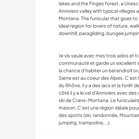
lakes and the Finges forest, a Unesco
Anniviers valley with typical village
Montana. The funicular that goes to 
ideal region for lovers of nature, wal
downhill, paragliding, bungee jumping
Je vis seule avec mes trois ados et t
communauté et garde un excellent so
la chance d'habiter un bel endroit (vue
Sierre est au coeur des Alpes. C'est la 
du Rhône, il y a des lacs et la forêt
côté il y a le val d'Anniviers avec des
ski de Crans-Montana. Le funiculaire
maison. C'est une région idéale pour
des sports (ski, randonnée, Mountain 
jumping, trampoline,...).