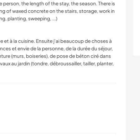
e person, the length of the stay, the season. There is
ing of waxed concrete on the stairs, storage, work in
g, planting, sweeping, ...)
e et à la cuisine. Ensuite j'ai beaucoup de choses à
ces et envie de la personne, de la durée du séjour,
einture (murs, boiseries), de pose de béton ciré dans
ux au jardin (tondre, débroussailler, tailler, planter,