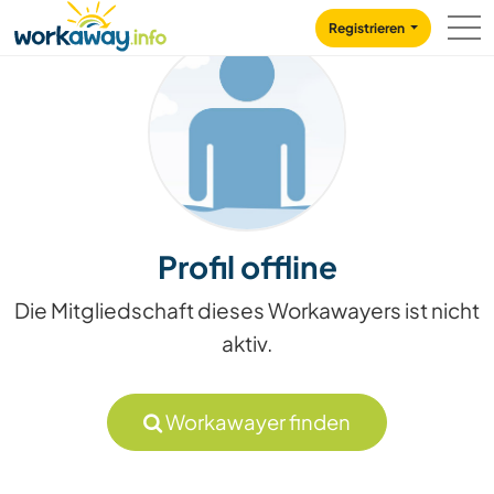
Skip to:
CONTENT
MAIN NAVIGATION
FOOTER
Registrieren
Profil offline
Die Mitgliedschaft dieses Workawayers ist nicht
aktiv.
Workawayer finden