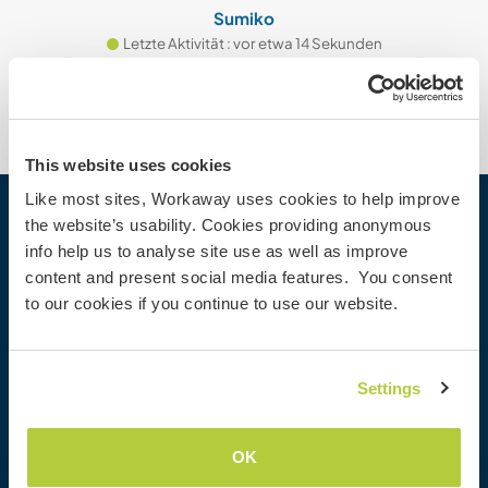
Sumiko
Letzte Aktivität : vor etwa 14 Sekunden
This website uses cookies
Like most sites, Workaway uses cookies to help improve
the website’s usability. Cookies providing anonymous
Workaway
info help us to analyse site use as well as improve
Gastgeber finden
content and present social media features. You consent
Informationen für Gastgeber
to our cookies if you continue to use our website.
Informationen für Workawayer
Als Workawayer registrieren
Als Host registrieren
Settings
Workaway als Geschenk
Rabatte und Partner
OK