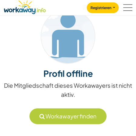
Skip to:
CONTENT
MAIN NAVIGATION
FOOTER
Registrieren
Profil offline
Die Mitgliedschaft dieses Workawayers ist nicht
aktiv.
Workawayer finden