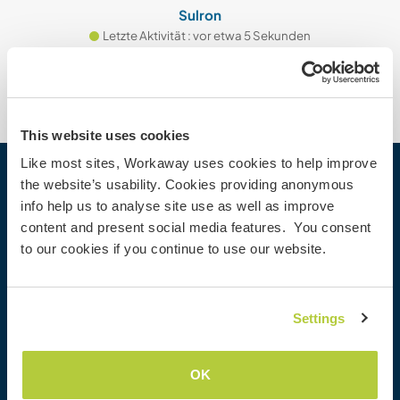
Sulron
Letzte Aktivität : vor etwa 5 Sekunden
This website uses cookies
Like most sites, Workaway uses cookies to help improve
the website’s usability. Cookies providing anonymous
Workaway
info help us to analyse site use as well as improve
Gastgeber finden
content and present social media features. You consent
Informationen für Gastgeber
to our cookies if you continue to use our website.
Informationen für Workawayer
Als Workawayer registrieren
Als Host registrieren
Settings
Workaway als Geschenk
Rabatte und Partner
OK