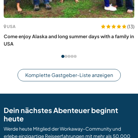
(2)
Südafrika
Join our hospitality team on the coast of Westbrook, KZN,
South Africa
Komplette Gastgeber-Liste anzeigen
Dein nächstes Abenteuer beginnt
heute
Werde heute Mitglied der Workaway-Community und
erlebe einzigartige Reiseerfahrungen mit mehr als 50.000