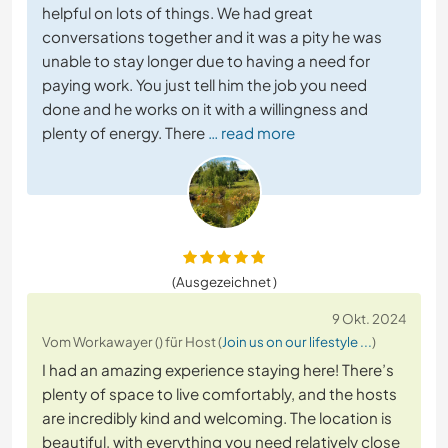
helpful on lots of things. We had great
conversations together and it was a pity he was
unable to stay longer due to having a need for
paying work. You just tell him the job you need
done and he works on it with a willingness and
plenty of energy. There
… read more
(Ausgezeichnet )
9 Okt. 2024
Vom Workawayer () für Host (
Join us on our lifestyle ...
)
I had an amazing experience staying here! There’s
plenty of space to live comfortably, and the hosts
are incredibly kind and welcoming. The location is
beautiful, with everything you need relatively close