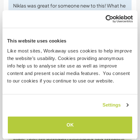
Niklas was great for someone new to this! What he
lacked in experience he made up for in enthusiasm
and extra effort. We achieved a range of jobs
round the farm and he even helped with a few
workshop projects to gain new personal skilsets.
This website uses cookies
He was very easy to get along with and had good
understanding of how a household works outside
Like most sites, Workaway uses cookies to help improve
of work time
… read more
the website’s usability. Cookies providing anonymous
info help us to analyse site use as well as improve
content and present social media features. You consent
to our cookies if you continue to use our website.
(Ausgezeichnet )
Settings
16 Nov. 2024
Vom Workawayer () für Host (Experience life on a deer ...)
OK
I had a wonderful time staying with Glenda and
Nigel. They are incredibly welcoming and attentive