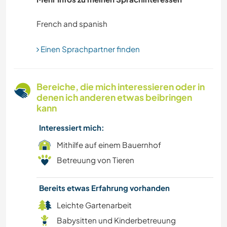
FARMARBEIT
GÄRTNERN
Einen Sprachpartner finden
MUSIK
Bereiche, die mich interessieren oder in
FILM & FERNSEHEN
denen ich anderen etwas beibringen
kann
HAUSTIERE
Interessiert mich:
FOTOGRAFIE
Mithilfe auf einem Bauernhof
Betreuung von Tieren
VIDEOAUFNAHMEN
Bereits etwas Erfahrung vorhanden
KOCHEN & BACKEN
Leichte Gartenarbeit
KULTUR
Babysitten und Kinderbetreuung