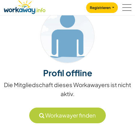
Skip to:
CONTENT
MAIN NAVIGATION
FOOTER
Registrieren
Profil offline
Die Mitgliedschaft dieses Workawayers ist nicht
aktiv.
Workawayer finden