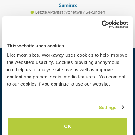
Samirax
Letzte Aktivität : vor etwa 7 Sekunden
This website uses cookies
Like most sites, Workaway uses cookies to help improve
the website’s usability. Cookies providing anonymous
Workaway
info help us to analyse site use as well as improve
Gastgeber finden
content and present social media features. You consent
Informationen für Gastgeber
to our cookies if you continue to use our website.
Informationen für Workawayer
Als Workawayer registrieren
Als Host registrieren
Settings
Workaway als Geschenk
Rabatte und Partner
OK