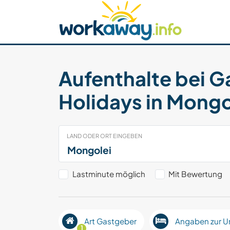
Skip to:
CONTENT
MAIN NAVIGATION
FOOTER
Host finden
Reisepartner finden
Funkti
Sicherheit
Aufenthalte bei G
Holidays in Mongo
LAND ODER ORT EINGEBEN
Lastminute möglich
Mit Bewertung
Art Gastgeber
Angaben zur U
1