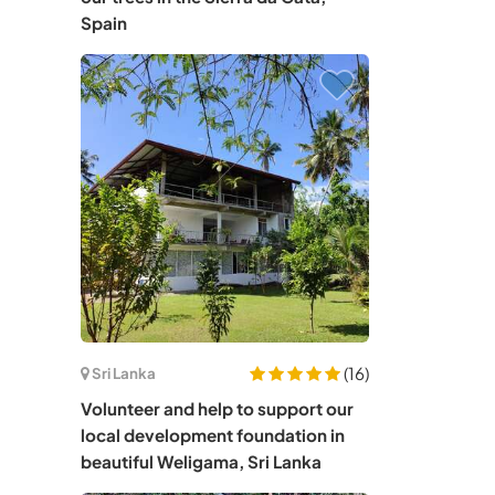
Spain
(16)
Sri Lanka
Volunteer and help to support our
local development foundation in
beautiful Weligama, Sri Lanka