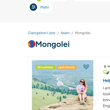
Mehr
Gastgeber Liste
Asien
Mongolei
Mongolei
M
Aktualisiert
Last minute
Hel
I a
look
brin
Engl