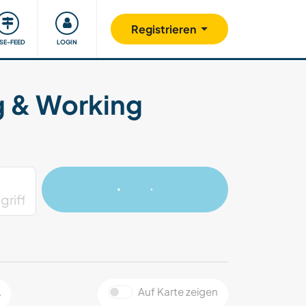
Unsere Community
Gutes tun
Registrieren
ISE-FEED
LOGIN
g & Working
Auf Karte zeigen
e