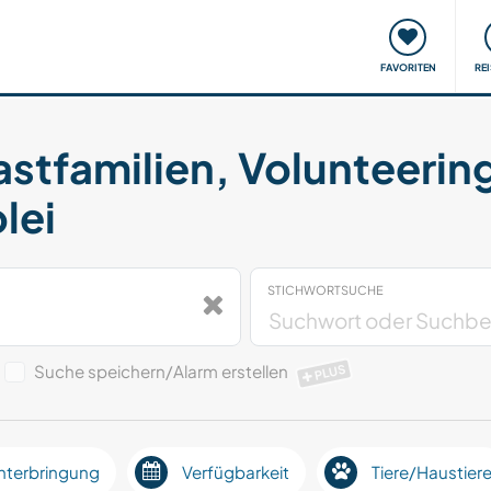
onsweise
Treffen & Veranstaltungen
Reisen & Lernen
FAVORITEN
RE
astfamilien, Volunteerin
lei
STICHWORTSUCHE
Suche speichern/Alarm erstellen
PLUS
nterbringung
Verfügbarkeit
Tiere/Haustier