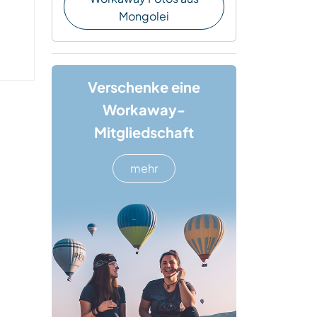
Mongolei
Verschenke eine
Workaway-
Mitgliedschaft
mehr