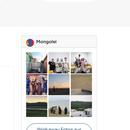
Mongolei
Workaway Fotos aus