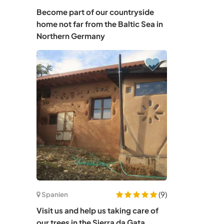
Become part of our countryside
home not far from the Baltic Sea in
Northern Germany
(9)
Spanien
Visit us and help us taking care of
our trees in the Sierra da Gata,