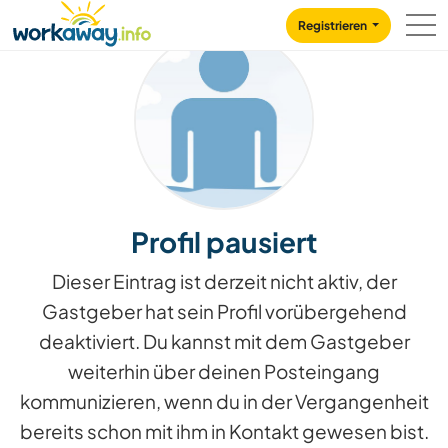
Skip to:
CONTENT
MAIN NAVIGATION
FOOTER
Registrieren
Profil pausiert
Dieser Eintrag ist derzeit nicht aktiv, der
Gastgeber hat sein Profil vorübergehend
deaktiviert. Du kannst mit dem Gastgeber
weiterhin über deinen Posteingang
kommunizieren, wenn du in der Vergangenheit
bereits schon mit ihm in Kontakt gewesen bist.