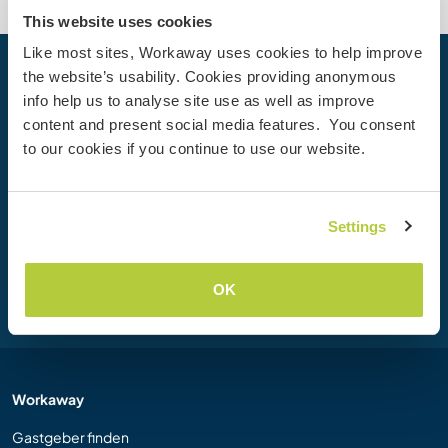
This website uses cookies
Like most sites, Workaway uses cookies to help improve
the website’s usability. Cookies providing anonymous
Dein nächstes Abenteuer beginnt
info help us to analyse site use as well as improve
heute
content and present social media features. You consent
Werde heute Mitglied der Workaway-Community und
to our cookies if you continue to use our website.
erlebe einzigartige Reiseerfahrungen mit mehr als 50.000
Möglichkeiten weltweit.
Settings
Registrieren
OK
Workaway
Gastgeber finden