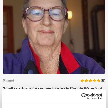
3)
(5)
Irland
H
Small sanctuary for rescued ponies in County Waterford,
C
Ireland