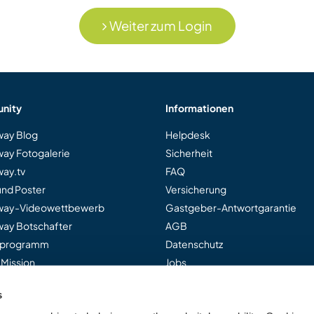
Weiter zum Login
nity
Informationen
ay Blog
Helpdesk
ay Fotogalerie
Sicherheit
ay.tv
FAQ
und Poster
Versicherung
way-Videowettbewerb
Gastgeber-Antwortgarantie
ay Botschafter
AGB
rprogramm
Datenschutz
 Mission
Jobs
s