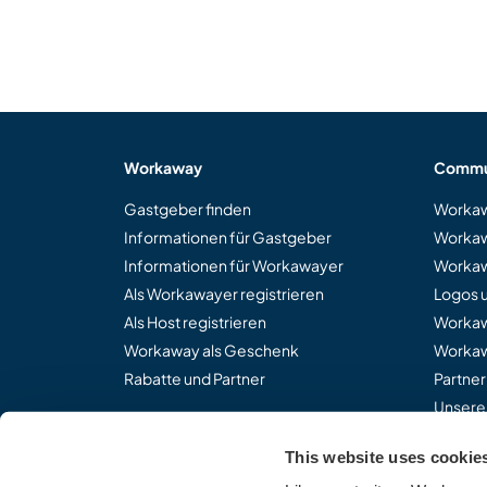
Workaway
Commu
Gastgeber finden
Workaw
Informationen für Gastgeber
Workaw
Informationen für Workawayer
Workaw
Als Workawayer registrieren
Logos 
Als Host registrieren
Worka
Workaway als Geschenk
Workaw
Rabatte und Partner
Partne
Unsere
This website uses cookie