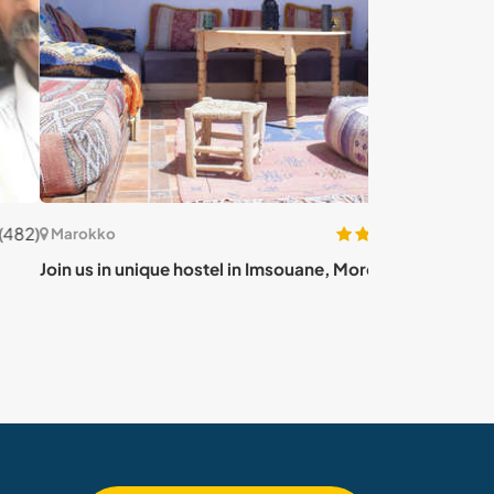
(4)
okko
Marokko
us in unique hostel in Imsouane, Morocco
Join our daily f
Morocco