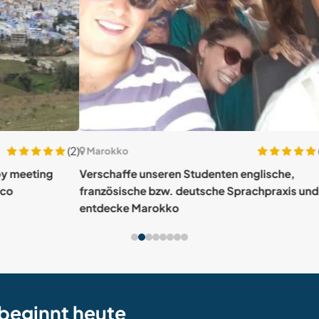
(2)
(482)
Marokko
Mar
g
Verschaffe unseren Studenten englische,
Join 
französische bzw. deutsche Sprachpraxis und
entdecke Marokko
beginnt heute