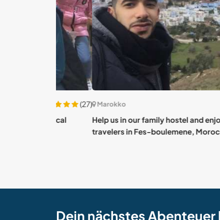
(27)
Marokko
ng local
Help us in our family hostel and enjoy meetin
travelers in Fes-boulemene, Morocco
Dein nächstes Abenteuer 