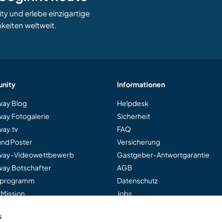
 und erlebe einzigartige
keiten weltweit.
nity
Informationen
ay Blog
Helpdesk
ay Fotogalerie
Sicherheit
ay.tv
FAQ
und Poster
Versicherung
way-Videowettbewerb
Gastgeber-Antwortgarantie
ay Botschafter
AGB
rprogramm
Datenschutz
 Mission
Jobs
s