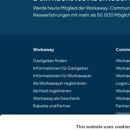
Werde heute Mitglied der Workaway-Community
Reiseerfahrungen mit mehr als 50.000 Möglich
Workaway
Commu
Gastgeber finden
Workaw
Informationen für Gastgeber
Workaw
Informationen für Workawayer
Workaw
Als Workawayer registrieren
Logos 
Als Host registrieren
Worka
Workaway als Geschenk
Workaw
Rabatte und Partner
Partne
Unsere
This website uses cookie