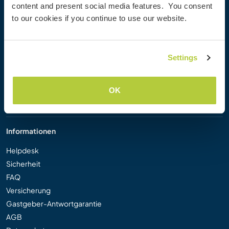
content and present social media features. You consent
Workaway Blog
to our cookies if you continue to use our website.
Workaway Fotogalerie
Workaway.tv
Logos und Poster
Settings
Workaway-Videowettbewerb
Workaway Botschafter
Partnerprogramm
OK
Unsere Mission
Informationen
Helpdesk
Sicherheit
FAQ
Versicherung
Gastgeber-Antwortgarantie
AGB