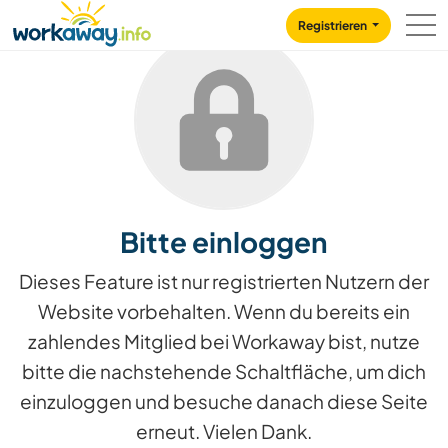
Skip to:
CONTENT
MAIN NAVIGATION
FOOTER
Registrieren
Bitte einloggen
Dieses Feature ist nur registrierten Nutzern der
Website vorbehalten. Wenn du bereits ein
zahlendes Mitglied bei Workaway bist, nutze
bitte die nachstehende Schaltfläche, um dich
einzuloggen und besuche danach diese Seite
erneut. Vielen Dank.