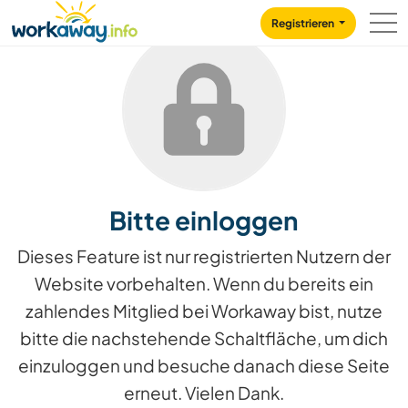
Skip to:
CONTENT
MAIN NAVIGATION
FOOTER
Registrieren
Bitte einloggen
Dieses Feature ist nur registrierten Nutzern der
Website vorbehalten. Wenn du bereits ein
zahlendes Mitglied bei Workaway bist, nutze
bitte die nachstehende Schaltfläche, um dich
einzuloggen und besuche danach diese Seite
erneut. Vielen Dank.