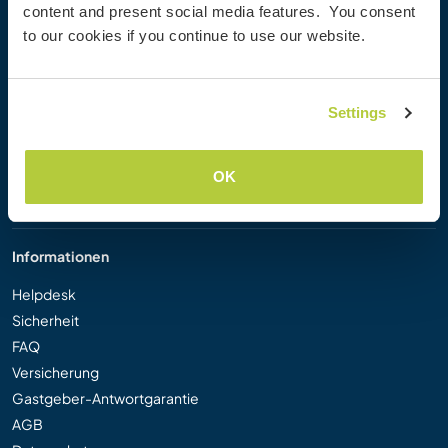
content and present social media features. You consent
Workaway Blog
to our cookies if you continue to use our website.
Workaway Fotogalerie
Workaway.tv
Logos und Poster
Settings
Workaway-Videowettbewerb
Workaway Botschafter
Partnerprogramm
OK
Unsere Mission
Informationen
Helpdesk
Sicherheit
FAQ
Versicherung
Gastgeber-Antwortgarantie
AGB