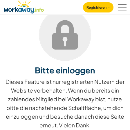
Skip to:
CONTENT
MAIN NAVIGATION
FOOTER
Registrieren
Bitte einloggen
Dieses Feature ist nur registrierten Nutzern der
Website vorbehalten. Wenn du bereits ein
zahlendes Mitglied bei Workaway bist, nutze
bitte die nachstehende Schaltfläche, um dich
einzuloggen und besuche danach diese Seite
erneut. Vielen Dank.