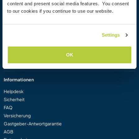
content and present social media features. You consent
Workaway Blog
to our cookies if you continue to use our website.
Workaway Fotogalerie
Workaway.tv
Logos und Poster
Settings
Workaway-Videowettbewerb
Workaway Botschafter
Partnerprogramm
OK
Unsere Mission
Informationen
Helpdesk
Sicherheit
FAQ
Versicherung
Gastgeber-Antwortgarantie
AGB