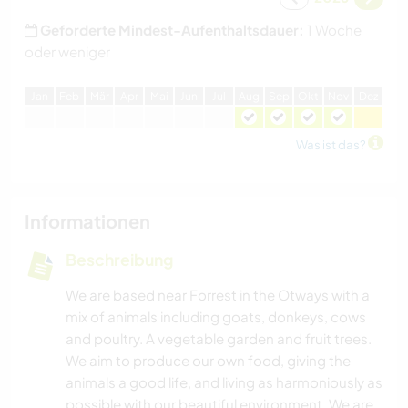
Geforderte Mindest-Aufenthaltsdauer:
1 Woche
oder weniger
J
an
F
eb
M
är
A
pr
M
ai
J
un
J
ul
A
ug
S
ep
O
kt
N
ov
D
ez
Was ist das?
Informationen
Beschreibung
We are based near Forrest in the Otways with a
mix of animals including goats, donkeys, cows
and poultry. A vegetable garden and fruit trees.
We aim to produce our own food, giving the
animals a good life, and living as harmoniously as
possible with our beautiful environment. We are