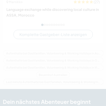
(27)
Marokko
Language exchange while discovering local culture in
ASSA, Morocco
Komplette Gastgeber-Liste anzeigen
Aufenthalte bei Gastfamilien, Volunteering & Working Holidays in Australien
Aufenthalte bei Gastfamilien, Volunteering & Working Holidays in Ozeanien
Aufenthalte bei Gastfamilien, Volunteering & Working Holidays in Victoria
Bauernhof Australien
Last minute Aufenthalte bei Gastfamilien, Volunteering & Working Holidays in Australien
Dein nächstes Abenteuer beginnt