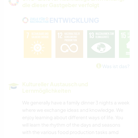
die dieser Gastgeber verfolgt
NATUR
FITNESS
RADFAHREN
CAMPING
Was ist das?
STRAND
Kultureller Austausch und
Lernmöglichkeiten
We generally have a family dinner 3 nights a week
where we exchange ideas and knowledge. We
enjoy learning about different ways of life. You
will learn the rhythm of the days and seasons
with the various food production tasks amd