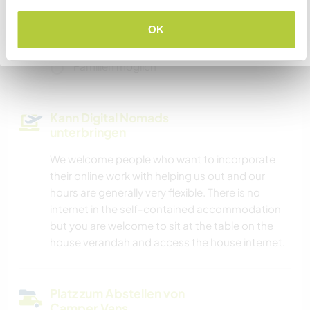
VERSTANDEN
Wir sind Raucher
OK
Zurück zur vollständigen Gastgeberliste
Familien möglich
Kann Digital Nomads
unterbringen
We welcome people who want to incorporate
their online work with helping us out and our
hours are generally very flexible. There is no
internet in the self-contained accommodation
but you are welcome to sit at the table on the
house verandah and access the house internet.
Platz zum Abstellen von
Camper Vans