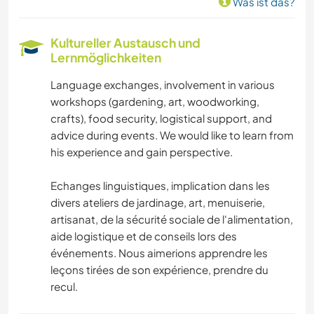
Was ist das?
KOCHEN & BACKEN
Kultureller Austausch und
KUNST & DESIGN
Lernmöglichkeiten
Language exchanges, involvement in various
FOTOGRAFIE
workshops (gardening, art, woodworking,
crafts), food security, logistical support, and
BÜCHER
advice during events. We would like to learn from
his experience and gain perspective.
GESCHICHTE
Echanges linguistiques, implication dans les
HEIMWERKEN & DIY
divers ateliers de jardinage, art, menuiserie,
artisanat, de la sécurité sociale de l'alimentation,
aide logistique et de conseils lors des
SCHREIBEN
événements. Nous aimerions apprendre les
leçons tirées de son expérience, prendre du
MUSIK
recul.
SPRACHEN