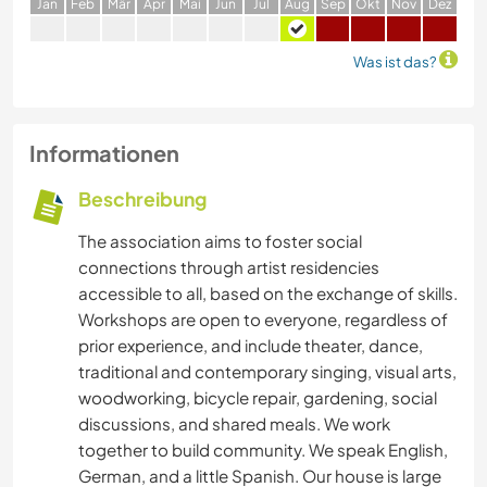
J
an
F
eb
M
är
A
pr
M
ai
J
un
J
ul
A
ug
S
ep
O
kt
N
ov
D
ez
Was ist das?
Informationen
Beschreibung
The association aims to foster social
connections through artist residencies
accessible to all, based on the exchange of skills.
Workshops are open to everyone, regardless of
prior experience, and include theater, dance,
traditional and contemporary singing, visual arts,
woodworking, bicycle repair, gardening, social
discussions, and shared meals. We work
together to build community. We speak English,
German, and a little Spanish. Our house is large