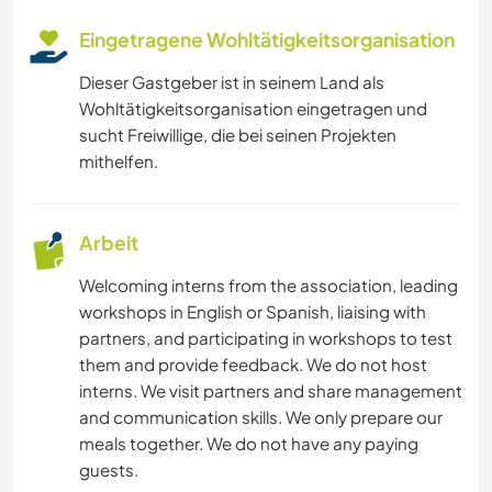
Eingetragene Wohltätigkeitsorganisation
ZEICHNEN & MALEN
Dieser Gastgeber ist in seinem Land als
DARSTELLENDE KÜNSTE
Wohltätigkeitsorganisation eingetragen und
sucht Freiwillige, die bei seinen Projekten
mithelfen.
YOGA / WELLNESS
WANDERN
Arbeit
RADFAHREN
Welcoming interns from the association, leading
workshops in English or Spanish, liaising with
STRAND
partners, and participating in workshops to test
them and provide feedback. We do not host
interns. We visit partners and share management
NATUR
and communication skills. We only prepare our
meals together. We do not have any paying
TANZEN
guests.