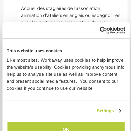
OUTDOOR-AKTIVITÄTEN
Accueil des stagiaires de l'association,
animation d'ateliers en anglais ou espagnol, lien
avec les partenaires, intervention dans les
ateliers pour les tester et donner leur avis. Nous
n'hébergeons pas de stagiaires. Visite des
partenaires et partage des compétences en
gestion et communication. Nous ne préparons
This website uses cookies
ensemble que nos repas. Nous n'avons pas
Like most sites, Workaway uses cookies to help improve
d'hôtes payants.
the website’s usability. Cookies providing anonymous info
help us to analyse site use as well as improve content
and present social media features. You consent to our
Sprachen
cookies if you continue to use our website.
Gesprochene Sprachen
Deutsch: Fließend
Settings
Englisch: Fließend
Französisch: Fließend
Spanisch: Gute Kenntnisse
OK