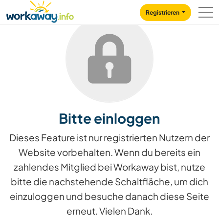
Skip to:
CONTENT
MAIN NAVIGATION
FOOTER
Registrieren
Bitte einloggen
Dieses Feature ist nur registrierten Nutzern der
Website vorbehalten. Wenn du bereits ein
zahlendes Mitglied bei Workaway bist, nutze
bitte die nachstehende Schaltfläche, um dich
einzuloggen und besuche danach diese Seite
erneut. Vielen Dank.