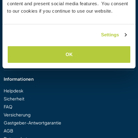
content and present social media features. You consent
Workaway Blog
to our cookies if you continue to use our website.
Workaway Fotogalerie
Workaway.tv
Logos und Poster
Settings
Workaway-Videowettbewerb
Workaway Botschafter
Partnerprogramm
OK
Unsere Mission
Informationen
Helpdesk
Sicherheit
FAQ
Versicherung
Gastgeber-Antwortgarantie
AGB