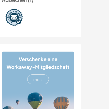
Verschenke eine
Workaway-Mitgliedschaft
mehr