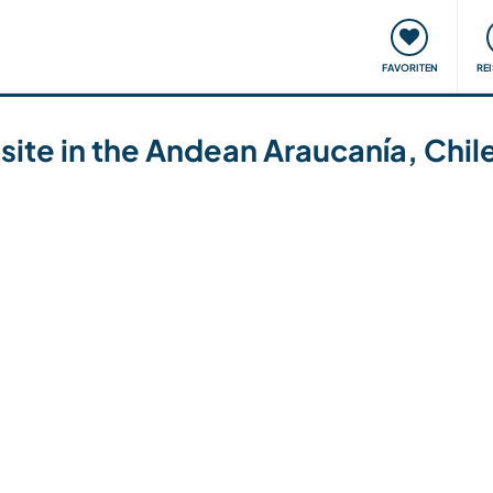
onsweise
Treffen & Veranstaltungen
Reisen & Lernen
FAVORITEN
RE
psite in the Andean Araucanía, Chil