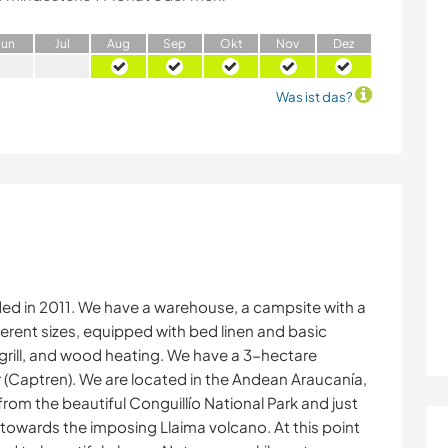
J
un
J
ul
A
ug
S
ep
O
kt
N
ov
D
ez
Was ist das?
ded in 2011. We have a warehouse, a campsite with a
erent sizes, equipped with bed linen and basic
a grill, and wood heating. We have a 3-hectare
er (Captren). We are located in the Andean Araucanía,
 from the beautiful Conguillío National Park and just
towards the imposing Llaima volcano. At this point