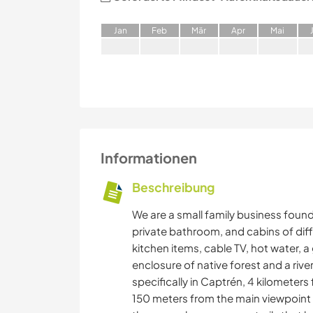
J
an
F
eb
M
är
A
pr
M
ai
Informationen
Beschreibung
We are a small family business foun
private bathroom, and cabins of diff
kitchen items, cable TV, hot water, 
enclosure of native forest and a riv
specifically in Captrén, 4 kilometers
150 meters from the main viewpoint 