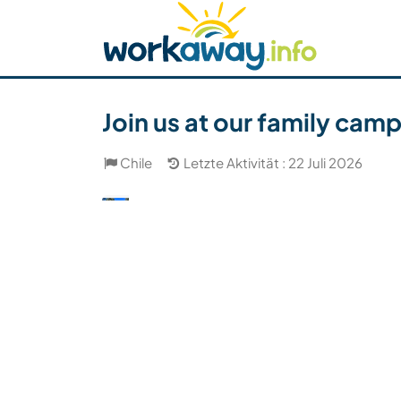
Skip to:
CONTENT
MAIN NAVIGATION
FOOTER
Host finden
Reisepartner finden
Funkti
Sicherheit
Join us at our family cam
Chile
Letzte Aktivität : 22 Juli 2026