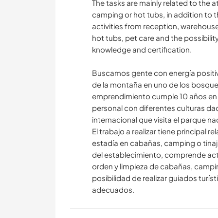
The tasks are mainly related to the a
camping or hot tubs, in addition to 
activities from reception, warehous
hot tubs, pet care and the possibilit
knowledge and certification.
Buscamos gente con energía positiva
de la montaña en uno de los bosque
emprendimiento cumple 10 años en 
personal con diferentes culturas da
internacional que visita el parque 
El trabajo a realizar tiene principal
estadía en cabañas, camping o tinaj
del establecimiento, comprende act
orden y limpieza de cabañas, campin
posibilidad de realizar guiados turís
adecuados.