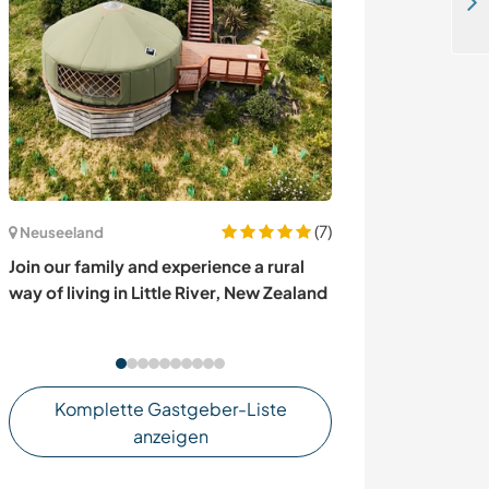
Live in a Geodesic dome and help us in the farm in Osorno, Chile
(7)
Neuseeland
Irland
Join our family and experience a rural
Share our family
way of living in Little River, New Zealand
Greystones, Co
Komplette Gastgeber-Liste
anzeigen