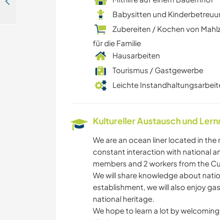
Come to our cozy family home and help around the garden and house in Arica, Chile
Babysitten und Kinderbetreu
Zubereiten / Kochen von Mahl
für die Familie
Hausarbeiten
Tourismus / Gastgewerbe
Leichte Instandhaltungsarbeit
Kultureller Austausch und Ler
We are an ocean liner located in the
constant interaction with national an
members and 2 workers from the Cur
We will share knowledge about natio
establishment, we will also enjoy gas
national heritage.
We hope to learn a lot by welcoming 