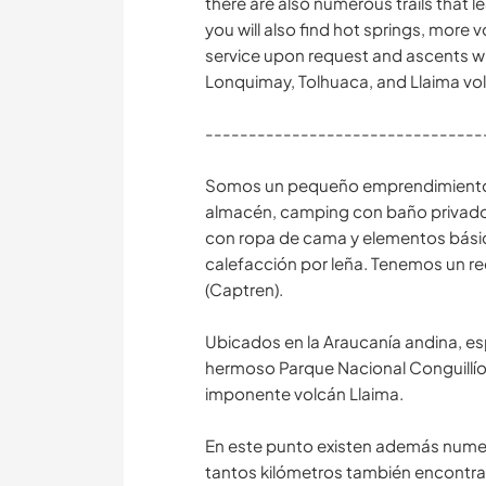
there are also numerous trails that 
you will also find hot springs, more
service upon request and ascents wit
Lonquimay, Tolhuaca, and Llaima vo
--------------------------------
Somos un pequeño emprendimiento f
almacén, camping con baño privado
con ropa de cama y elementos básicos
calefacción por leña. Tenemos un re
(Captren).
Ubicados en la Araucanía andina, es
hermoso Parque Nacional Conguillío y
imponente volcán Llaima.
En este punto existen además numer
tantos kilómetros también encontra