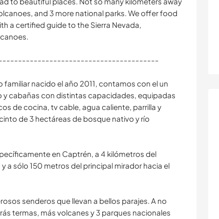
lead to beautiful places. Not so many kilometers away
 volcanoes, and 3 more national parks. We offer food
h a certified guide to the Sierra Nevada,
lcanoes.
-----------------------------------------
amiliar nacido el año 2011, contamos con el un
 y cabañas con distintas capacidades, equipadas
 de cocina, tv cable, agua caliente, parrilla y
cinto de 3 hectáreas de bosque nativo y río
pecíficamente en Captrén, a 4 kilómetros del
 a sólo 150 metros del principal mirador hacia el
osos senderos que llevan a bellos parajes. A no
rás termas, más volcanes y 3 parques nacionales