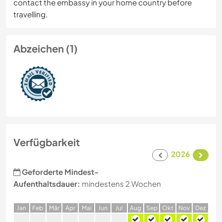
contact the embassy in your home country before
travelling.
Abzeichen (1)
Verfügbarkeit
2026
Geforderte Mindest-
Aufenthaltsdauer:
mindestens 2 Wochen
J
an
F
eb
M
är
A
pr
M
ai
J
un
J
ul
A
ug
S
ep
O
kt
N
ov
D
ez