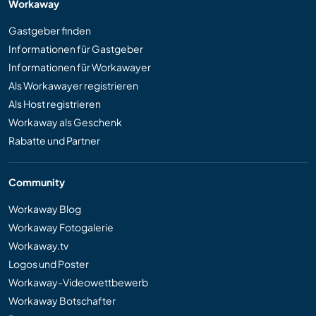
Workaway
Gastgeber finden
Informationen für Gastgeber
Informationen für Workawayer
Als Workawayer registrieren
Als Host registrieren
Workaway als Geschenk
Rabatte und Partner
Community
Workaway Blog
Workaway Fotogalerie
Workaway.tv
Logos und Poster
Workaway-Videowettbewerb
Workaway Botschafter