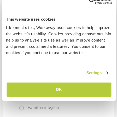
No specific working times, workawayer must
have the intention to work themselves. Longer
This website uses cookies
stays also possible.
Like most sites, Workaway uses cookies to help improve
the website’s usability. Cookies providing anonymous info
Etwas mehr Information
help us to analyse site use as well as improve content
and present social media features. You consent to our
Internet Zugang
cookies if you continue to use our website.
Eingeschränkter Internet Zugang
Settings
Wir besitzen Tiere
OK
Wir sind Raucher
Familien möglich