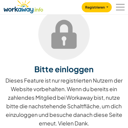
Skip to:
CONTENT
MAIN NAVIGATION
FOOTER
Registrieren
Bitte einloggen
Dieses Feature ist nur registrierten Nutzern der
Website vorbehalten. Wenn du bereits ein
zahlendes Mitglied bei Workaway bist, nutze
bitte die nachstehende Schaltfläche, um dich
einzuloggen und besuche danach diese Seite
erneut. Vielen Dank.