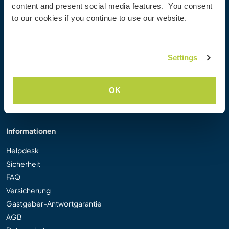
content and present social media features. You consent
Workaway Blog
to our cookies if you continue to use our website.
Workaway Fotogalerie
Workaway.tv
Logos und Poster
Settings
Workaway-Videowettbewerb
Workaway Botschafter
Partnerprogramm
OK
Unsere Mission
Informationen
Helpdesk
Sicherheit
FAQ
Versicherung
Gastgeber-Antwortgarantie
AGB