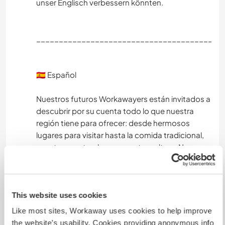
WANDERN
unser Englisch verbessern könnten.
FITNESS
_________________________________________
TANZEN
🇪🇸 Español
RADFAHREN
Nuestros futuros Workawayers están invitados a
STRAND
descubrir por su cuenta todo lo que nuestra
región tiene para ofrecer: desde hermosos
ERLEBNISSPORTARTEN
lugares para visitar hasta la comida tradicional,
nuestras costumbres y nuestra cultura. Nos
esforzamos por cocinar juntos platos típicos,
compartir nuestra forma de vida y ayudarles a
mejorar su alemán. Para nosotros es importante
tener un buen intercambio, en el que ambas
This website uses cookies
partes puedan aprender una de la otra.
Like most sites, Workaway uses cookies to help improve
the website’s usability. Cookies providing anonymous info