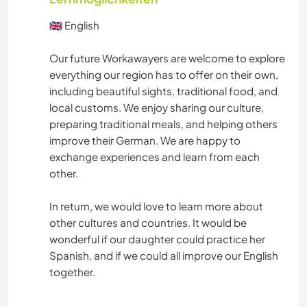
FOTOGRAFIE
🇬🇧 English
SCHREIBEN
Our future Workawayers are welcome to explore
everything our region has to offer on their own,
GÄRTNERN
including beautiful sights, traditional food, and
local customs. We enjoy sharing our culture,
MUSIK
preparing traditional meals, and helping others
improve their German. We are happy to
SPRACHEN
exchange experiences and learn from each
other.
HEIMWERKEN & DIY
In return, we would love to learn more about
other cultures and countries. It would be
ZEICHNEN & MALEN
wonderful if our daughter could practice her
Spanish, and if we could all improve our English
GARTENARBEITEN
together.
KOCHEN & BACKEN
_________________________________________