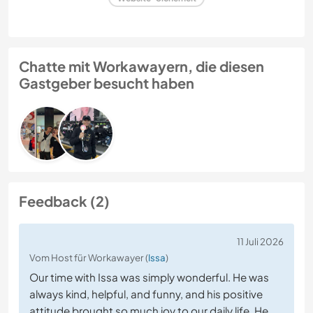
Chatte mit Workawayern, die diesen
Gastgeber besucht haben
Feedback (2)
11 Juli 2026
Vom Host für Workawayer (
Issa
)
Our time with Issa was simply wonderful. He was
always kind, helpful, and funny, and his positive
attitude brought so much joy to our daily life. He