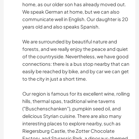
home, as our older son has already moved out.
We speak German at home, but we can also
communicate well in English. Our daughter is 20
years old and also speaks Spanish.
We are surrounded by beautiful nature and
forests, and we really enjoy the peace and quiet
of the countryside. Nevertheless, we have good
connections: there is a bus stop nearby that can
easily be reached by bike, and by car we can get
to the city in just a short time.
Our region is famous for its excellent wine, rolling
hills, thermal spas, traditional wine taverns
("Buschenschanken"), pumpkin seed oil, and
delicious Styrian cuisine. There are also many
interesting places to explore nearby, such as
Riegersburg Castle, the Zotter Chocolate
Factory, and Styrassic Park, a dinosaur-themed