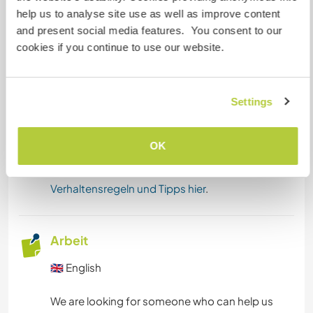
A cambio, nos encantaría conocer más sobre
help us to analyse site use as well as improve content
otras culturas y países. Sería genial que nuestra
and present social media features. You consent to our
hija pudiera practicar su español y que todos
cookies if you continue to use our website.
pudiéramos mejorar juntos nuestro inglés.
Settings
Projekte mit Kindern
Dieses Projekt schließt möglicherweise den
OK
Umgang mit Kindern ein. Mehr
Informationen
findest du in unseren
Verhaltensregeln und Tipps hier
.
Arbeit
🇬🇧 English
We are looking for someone who can help us