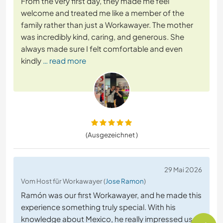
From the very first day, they made me feel
welcome and treated me like a member of the
family rather than just a Workawayer. The mother
was incredibly kind, caring, and generous. She
always made sure I felt comfortable and even
kindly
… read more
(Ausgezeichnet )
29 Mai 2026
Vom Host für Workawayer (
Jose Ramon
)
Ramón was our first Workawayer, and he made this
experience something truly special. With his
knowledge about Mexico, he really impressed us,