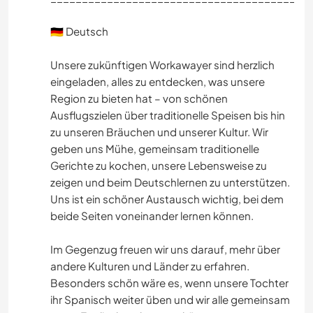
BÜCHER
🇩🇪 Deutsch
TIERE
Unsere zukünftigen Workawayer sind herzlich
eingeladen, alles zu entdecken, was unsere
YOGA / WELLNESS
Region zu bieten hat – von schönen
Ausflugszielen über traditionelle Speisen bis hin
zu unseren Bräuchen und unserer Kultur. Wir
WINTERSPORT
geben uns Mühe, gemeinsam traditionelle
Gerichte zu kochen, unsere Lebensweise zu
MANNSCHAFTSSPORTARTEN
zeigen und beim Deutschlernen zu unterstützen.
Uns ist ein schöner Austausch wichtig, bei dem
OUTDOOR-AKTIVITÄTEN
beide Seiten voneinander lernen können.
NATUR
Im Gegenzug freuen wir uns darauf, mehr über
andere Kulturen und Länder zu erfahren.
GEBIRGE
Besonders schön wäre es, wenn unsere Tochter
ihr Spanisch weiter üben und wir alle gemeinsam