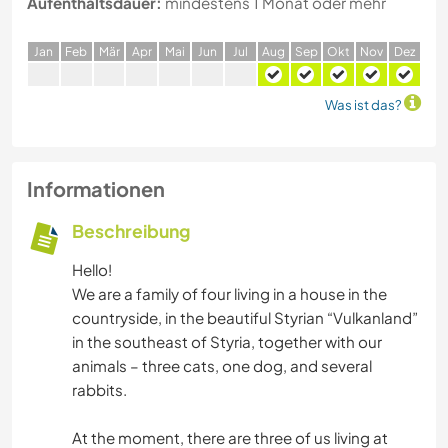
Aufenthaltsdauer:
mindestens 1 Monat oder mehr
J
an
F
eb
M
är
A
pr
M
ai
J
un
J
ul
A
ug
S
ep
O
kt
N
ov
D
ez
Was ist das?
Informationen
Beschreibung
Hello!
We are a family of four living in a house in the
countryside, in the beautiful Styrian “Vulkanland”
in the southeast of Styria, together with our
animals – three cats, one dog, and several
rabbits.
At the moment, there are three of us living at