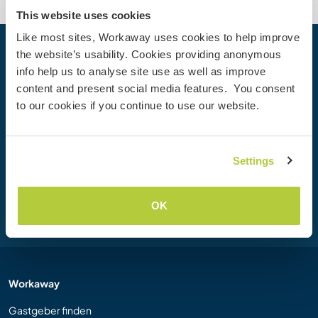
This website uses cookies
Like most sites, Workaway uses cookies to help improve
the website’s usability. Cookies providing anonymous
Dein nächstes Abenteuer beginnt
info help us to analyse site use as well as improve
heute
content and present social media features. You consent
Werde heute Mitglied der Workaway-Community und
to our cookies if you continue to use our website.
erlebe einzigartige Reiseerfahrungen mit mehr als 50.000
Möglichkeiten weltweit.
Settings
Registrieren
OK
Workaway
Gastgeber finden