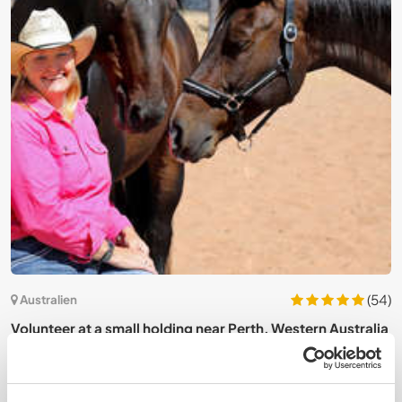
0)
(54)
Australien
Volunteer at a small holding near Perth, Western Australia
B
r