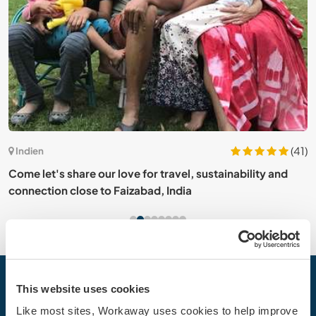
0)
(41)
Indien
Come let's share our love for travel, sustainability and
H
connection close to Faizabad, India
c
This website uses cookies
Dein nächstes Abenteuer beginnt
heute
Like most sites, Workaway uses cookies to help improve