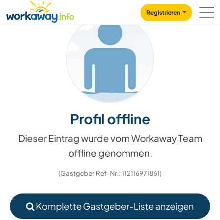
Skip to:
CONTENT
MAIN NAVIGATION
FOOTER
Registrieren
Profil offline
Dieser Eintrag wurde vom Workaway Team
offline genommen.
(Gastgeber Ref-Nr.: 112116971861)
Komplette Gastgeber-Liste anzeigen