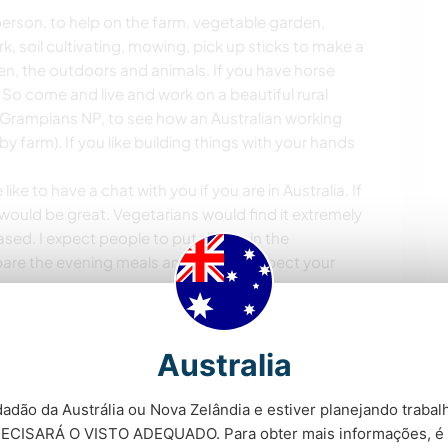
person, to help on the farm, vegetable garden,
k, soil cultivating, mowing, pick up sticks to make a
ren, the outdoors and animals. If you have horse
 So come and live and work on a beautiful rural
 Grampians NP, to see how an Australian working
 farm). If you like building things with your hands
ke to have a chat with you if you are in Australia. If
would be great. Vegetarians would find it extremely
sed. I expect people to put dishes in the
pare the evening meals and not just expect your
Australia
adão da Austrália ou Nova Zelândia e estiver planejando trabalh
ECISARÁ O VISTO ADEQUADO. Para obter mais informações, é 