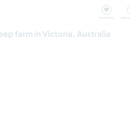
 funciona
Encontros e Eventos
Viaje e aprenda
C
FAVORITOS
FEED D
ep farm in Victoria, Australia