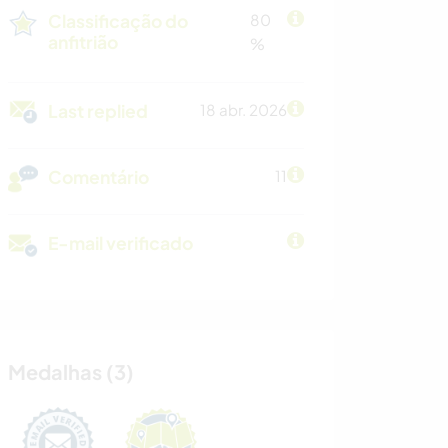
Classificação do
80
anfitrião
%
Last replied
18 abr. 2026
Comentário
11
E-mail verificado
Medalhas (3)