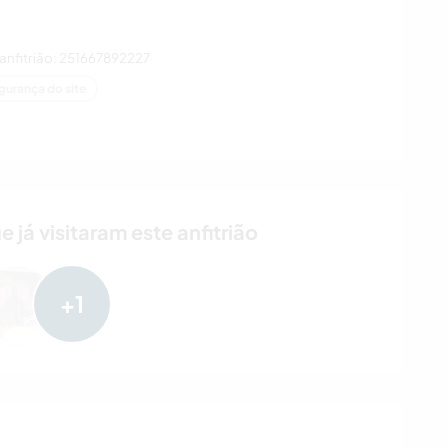
 anfitrião: 251667892227
gurança do site
á visitaram este anfitrião
+1