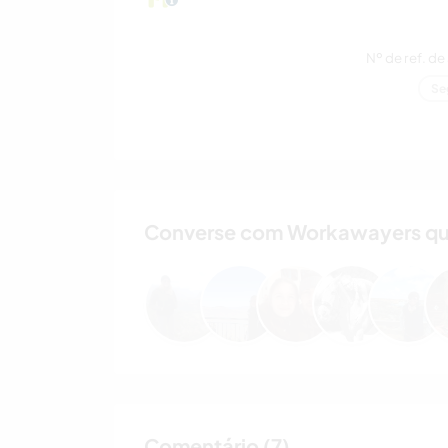
Nº de ref. de
Se
Converse com Workawayers que j
Comentário (7)