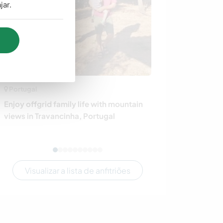
jar.
Portugal
El Salvador
Enjoy offgrid family life with mountain
Creating good v
views in Travancinha, Portugal
travellers in El
Visualizar a lista de anfitriões