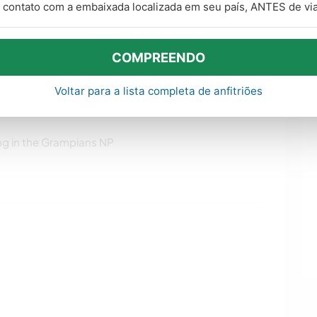
contato com a embaixada localizada em seu país, ANTES de via
ge, microwave, TV, next to the our house. With access
COMPREENDO
Voltar para a lista completa de anfitriões
ing in the Grampians NP