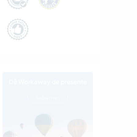
Dê Workaway de presente
Saiba mais