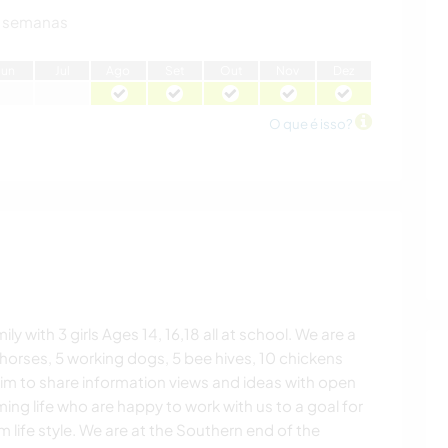
 semanas
J
un
J
ul
A
go
S
et
O
ut
N
ov
D
ez
O que é isso?
y with 3 girls Ages 14, 16,18 all at school. We are a
horses, 5 working dogs, 5 bee hives, 10 chickens
aim to share information views and ideas with open
ng life who are happy to work with us to a goal for
 life style. We are at the Southern end of the