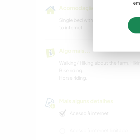
em 
Acomodação
Single bed with Shower, toilet, frid
to internet.
Algo mais...
Walking/ Hiking about the farm. Hik
Bike riding.
Horse riding.
Mais alguns detalhes
Acesso à internet
Acesso à internet limitado