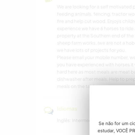
We are looking for a self motivated 
feeding animals, fencing, tractor wor
fire and help cut wood. Enjoys child
experience we have 6 horses to ride.
property at the Southern end of the
sheep farm works, (we are not a hobby
we have lots of projects for you.
Please email your mobile number, we li
you have experienced with horses it 
hard here as most meals are meat ba
dishwasher after meals. Help to pre
meals on the table.
Idiomas
Inglês: Intermediário
Se não for um cid
estudar, VOCÊ PR