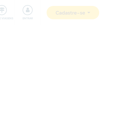
omunidade
Retribuindo
Segurança
Cadastre-se
E VIAGENS
ENTRAR