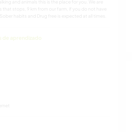
lking and animals this is the place for you. We are
s that stops, 9 km from our farm, if you do not have
ober habits and Drug free is expected at all times.
s de aprendizado
ernet