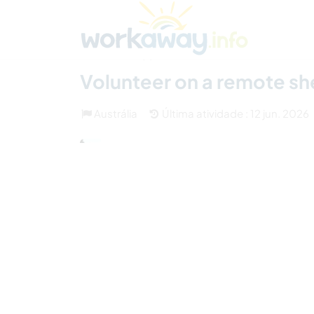
Skip to:
CONTENT
MAIN NAVIGATION
FOOTER
Achar anfitrião
Parceiro de viagem
Como
(7)
Volunteer on a remote she
Austrália
Última atividade : 12 jun. 2026