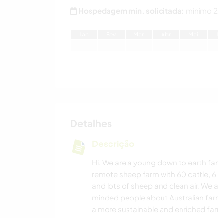
Hospedagem min. solicitada:
mínimo 2
J
an
F
ev
M
ar
A
br
M
ai
Detalhes
Descrição
Hi, We are a young down to earth famil
remote sheep farm with 60 cattle, 6 
and lots of sheep and clean air. We 
minded people about Australian farmi
a more sustainable and enriched farm