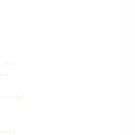
ervans
rvans
acomodar?
imação