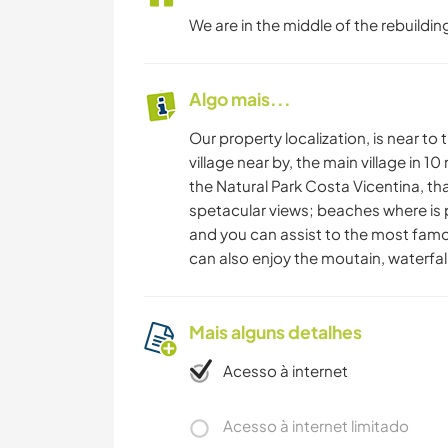
We are in the middle of the rebuildin
Algo mais...
Our property localization, is near to
village near by, the main village in 10
the Natural Park Costa Vicentina, tha
spetacular views; beaches where is p
and you can assist to the most famo
can also enjoy the moutain, waterfall
Mais alguns detalhes
Acesso à internet
Acesso à internet limitado