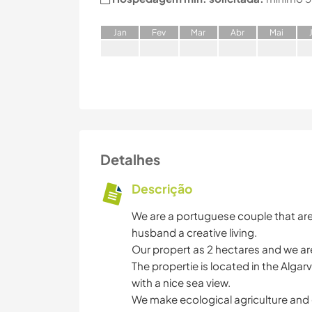
J
an
F
ev
M
ar
A
br
M
ai
Detalhes
Descrição
We are a portuguese couple that are l
husband a creative living.
Our propert as 2 hectares and we ar
The propertie is located in the Alga
with a nice sea view.
We make ecological agriculture and