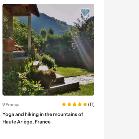
Última hora
(11)
França
Dinamarca
Yoga and hiking in the mountains of
Stay in a 350 ye
Haute Ariège, France
on or self profi
Denmark