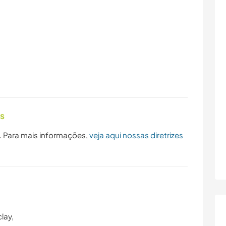
as
. Para mais informações,
veja aqui nossas diretrizes
lay,