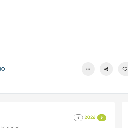
IO
2026
 semanas