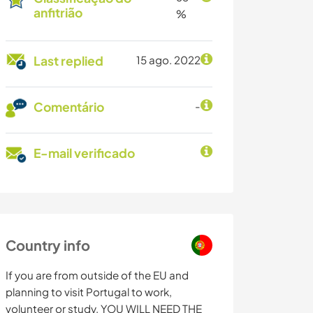
anfitrião
%
Last replied
15 ago. 2022
Comentário
-
E-mail verificado
Country info
If you are from outside of the EU and
planning to visit Portugal to work,
volunteer or study, YOU WILL NEED THE