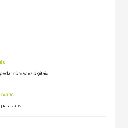
is
spedar nômades digitais.
ervans
 para vans.