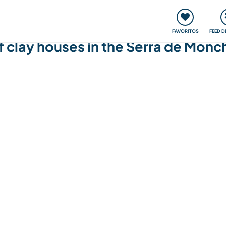
 funciona
Encontros e Eventos
Viaje e aprenda
C
FAVORITOS
FEED D
f clay houses in the Serra de Monc