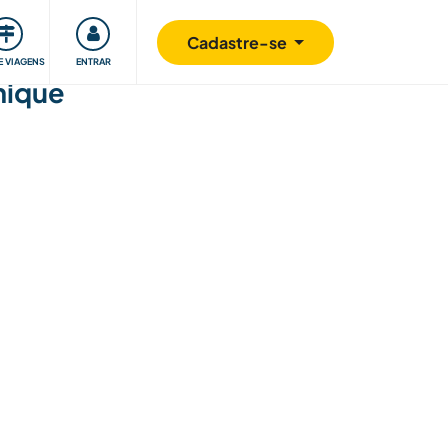
omunidade
Retribuindo
Segurança
Cadastre-se
E VIAGENS
ENTRAR
hique