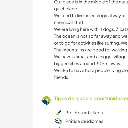
Our place is in the middle of the natur
quiet place.
We tried to live as ecological way as
chemical stuff.
We are living here with 4 dogs, 3 ca
The ocean is not so far away and we 
or to go for activities like surfing. 
The mountains are good for walking 
We have a small and a bigger villa
bigger cities around 30 km away.
We like to have here people living c
friends.
Tipos de ajuda e oportunidade
Projetos artísticos
Prática de idiomas