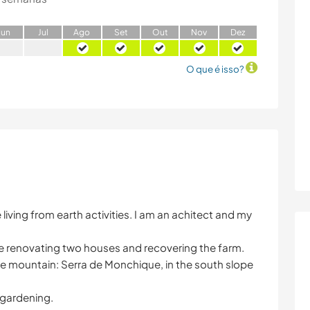
J
un
J
ul
A
go
S
et
O
ut
N
ov
D
ez
O que é isso?
iving from earth activities. I am an achitect and my
e renovating two houses and recovering the farm.
rve mountain: Serra de Monchique, in the south slope
 gardening.