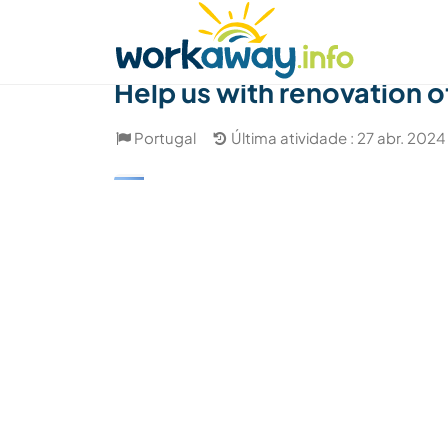
Skip to:
CONTENT
MAIN NAVIGATION
FOOTER
Achar anfitrião
Parceiro de viagem
Como
Help us with renovation o
Portugal
Última atividade : 27 abr. 2024