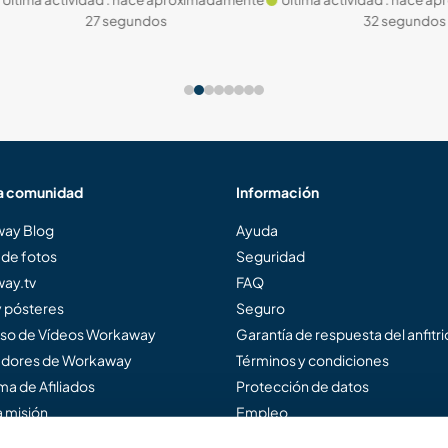
27 segundos
32 segundos
a comunidad
Información
ay Blog
Ayuda
 de fotos
Seguridad
ay.tv
FAQ
y pósteres
Seguro
so de Vídeos Workaway
Garantía de respuesta del anfitr
dores de Workaway
Términos y condiciones
a de Afiliados
Protección de datos
 misión
Empleo