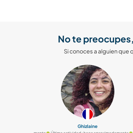
No te preocupes,
Si conoces a alguien que 
Ghizlaine
e aproximadamente
Última actividad : hace aproximadamente
Última