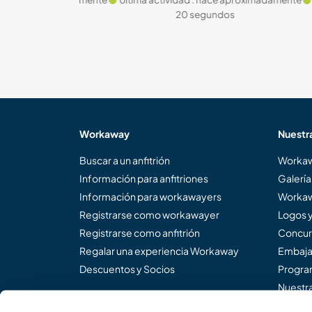
os
20 segundos
Workaway
Nuestr
Buscar a un anfitrión
Workaw
Información para anfitriones
Galería
Información para workawayers
Workaw
Registrarse como workawayer
Logos 
Registrarse como anfitrión
Concur
Regalar una experiencia Workaway
Embaja
Descuentos y Socios
Program
Nuestra