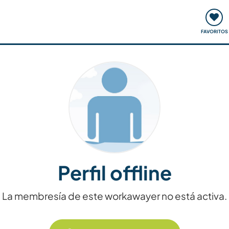
ómo funciona
Quedadas y eventos
Viajar y aprender
FAVORITOS
Perfil offline
La membresía de este workawayer no está activa.