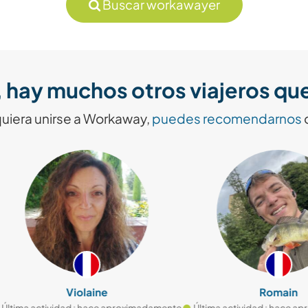
Buscar workawayer
 hay muchos otros viajeros q
quiera unirse a Workaway,
puedes recomendarnos
Violaine
Romain
 actividad : hace aproximadamente
Última actividad : hace aproxim