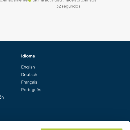
32 segundos
33
Idioma
English
Deutsch
Français
Português
ión