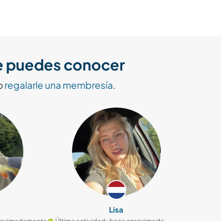
ue puedes conocer
o
regalarle una membresía
.
Lisa
adamente
Última actividad : hace aproximadamente
Última activid