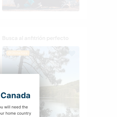
Busca al anfitrión perfecto
Última hora
t Canada
ou will need the
your home country