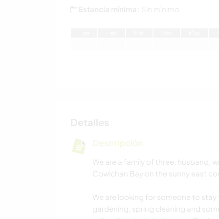
Estancia mínima:
Sin mínimo
E
ne
F
eb
M
ar
A
br
M
ay
Detalles
Descripción
We are a family of three, husband, wi
Cowichan Bay on the sunny east cos
We are looking for someone to stay f
gardening, spring cleaning and some 