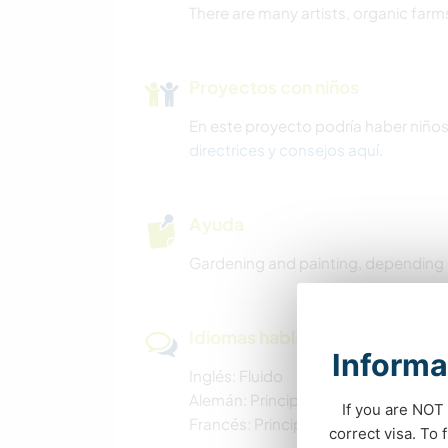
There are many artists, organic farm
Proyectos con niños
En este proyecto podría haber niño
directrices y consejos aquí
.
Ayuda
Gardening and painting, depending 
Idiomas hablados
Informa
Inglés: Fluido
Alemán: Principiante
If you are NOT 
Francés: Principiante
correct visa. To