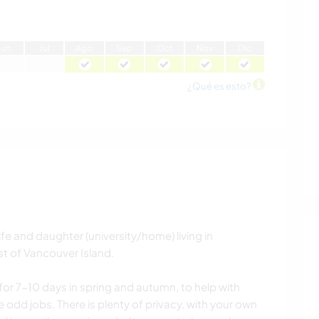
J
un
J
ul
A
go
S
ep
O
ct
N
ov
D
ic
¿Qué es esto?
fe and daughter (university/home) living in
t of Vancouver Island.
or 7-10 days in spring and autumn, to help with
odd jobs. There is plenty of privacy, with your own