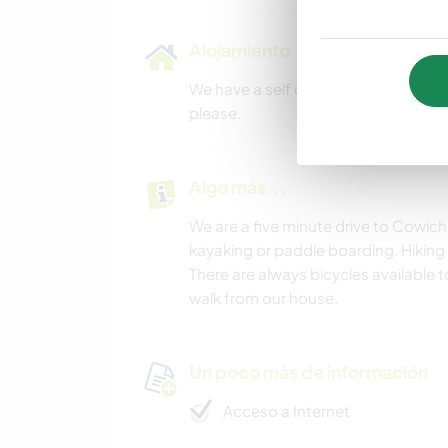
Alojamiento
We have a self contained suite wit
please.
Algo más...
We are a five minute drive to Cowic
kayaking or paddle boarding. Hiking a
There are always bicycles available t
walk from our house.
Un poco más de información
Acceso a Internet