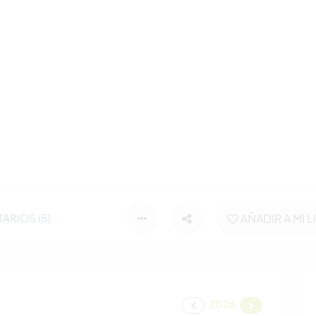
ARIOS (5)
AÑADIR A MI L
2026