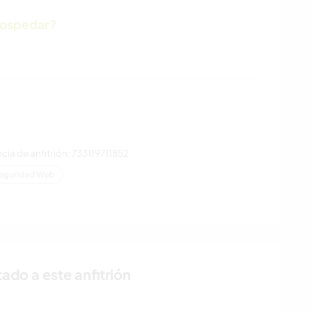
hospedar?
ia de anfitrión: 733119711852
eguridad Web
ado a este anfitrión