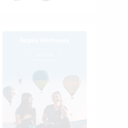
Regala Workaway
leer más