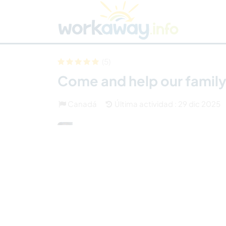
Skip to:
CONTENT
MAIN NAVIGATION
FOOTER
Buscar anfitrión
Busca un compañero
C
Seguridad
(5)
Come and help our family
Canadá
Última actividad : 29 dic 2025