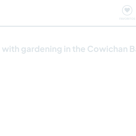
ómo funciona
Quedadas y eventos
Viajar y aprender
FAVORITOS
 with gardening in the Cowichan 