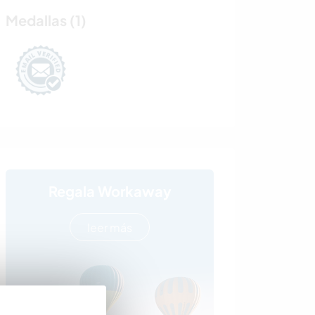
Medallas (1)
Regala Workaway
leer más