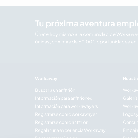
Tu próxima aventura empi
Únete hoy mismo a la comunidad de Workaway 
únicas, con más de 50 000 oportunidades en 
Workaway
Nuestr
Buscar a un anfitrión
Workaw
Información para anfitriones
Galería
Información para workawayers
Workaw
Registrarse como workawayer
Logos 
Registrarse como anfitrión
Concur
Regalar una experiencia Workaway
Embaja
Descuentos y Socios
Program