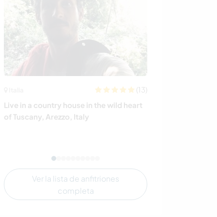
(13)
Italia
Alemania
Live in a country house in the wild heart
Help us with da
of Tuscany, Arezzo, Italy
projects at our
Sasbachwalde
Ver la lista de anfitriones
completa