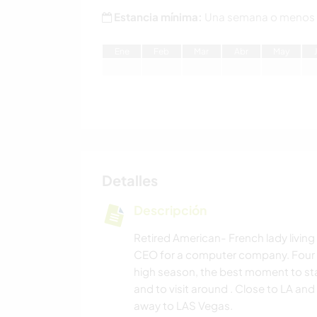
Estancia mínima:
Una semana o menos
E
ne
F
eb
M
ar
A
br
M
ay
Detalles
Descripción
Retired American- French lady livin
CEO for a computer company. Four 
high season, the best moment to stay 
and to visit around . Close to LA and
away to LAS Vegas.