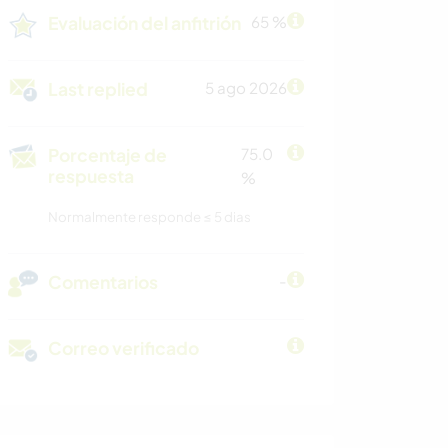
Evaluación del anfitrión
65 %
Last replied
5 ago 2026
Porcentaje de
75.0
respuesta
%
Normalmente responde ≤ 5 dias
Comentarios
-
Correo verificado