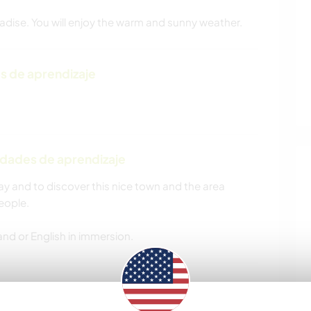
radise. You will enjoy the warm and sunny weather.
s de aprendizaje
idades de aprendizaje
ay and to discover this nice town and the area
eople.
and or English in immersion.