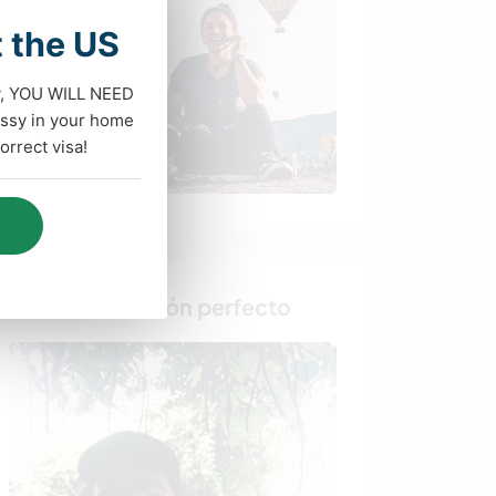
t the US
dy, YOU WILL NEED
ssy in your home
rrect visa!
Busca al anfitrión perfecto