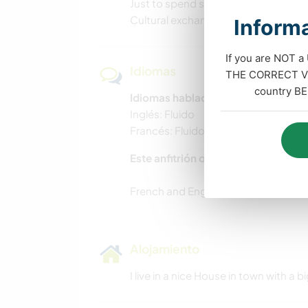
Just to spend sometimes going out
Cultural exchanges
Informa
If you are NOT a
Idiomas
THE CORRECT VIS
country BE
Idiomas hablados
Inglés: Fluido
Francés: Fluido
Este anfitrión ofrece intercambio 
Alojamiento
I live in a nice House in town with a b