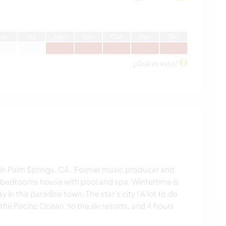
J
un
J
ul
A
go
S
ep
O
ct
N
ov
D
ic
¿Qué es esto?
g in Palm Springs, CA . Former music producer and
bedrooms house with pool and spa. Wintertime is
in this paradise town. The star’s city ! A lot to do
 the Pacific Ocean, to the ski resorts, and 4 hours