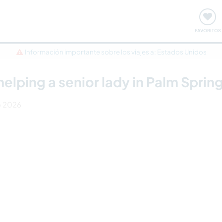
ómo funciona
Quedadas y eventos
Viajar y aprender
FAVORITOS
Información importante sobre los viajes a: Estados Unidos
lping a senior lady in Palm Sprin
o 2026