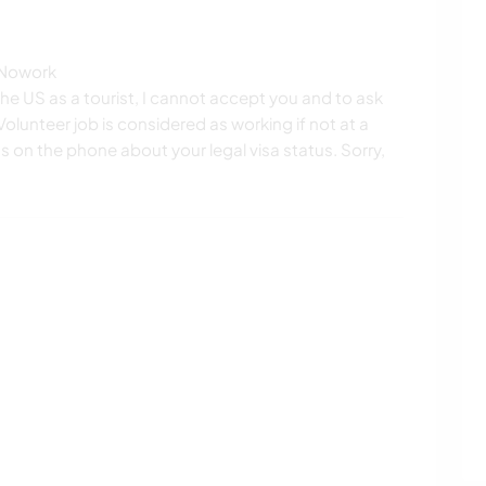
.Nowork
 the US as a tourist, I cannot accept you and to ask
olunteer job is considered as working if not at a
s on the phone about your legal visa status. Sorry,