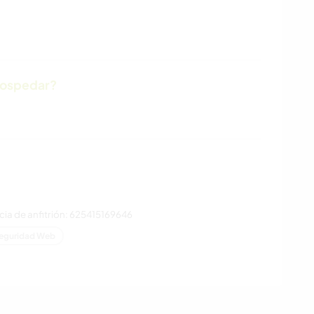
hospedar?
ia de anfitrión: 625415169646
eguridad Web