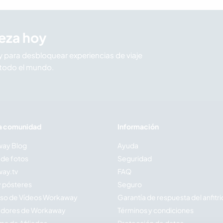
eza hoy
para desbloquear experiencias de viaje
todo el mundo.
a comunidad
Información
ay Blog
Ayuda
 de fotos
Seguridad
ay.tv
FAQ
y pósteres
Seguro
so de Vídeos Workaway
Garantía de respuesta del anfitr
dores de Workaway
Términos y condiciones
a de Afiliados
Protección de datos