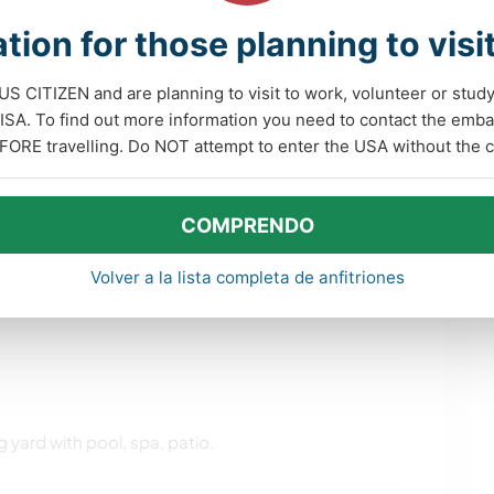
 downtown, a companion to travel…
tion for those planning to visi
 US CITIZEN and are planning to visit to work, volunteer or stu
A. To find out more information you need to contact the emba
FORE travelling. Do NOT attempt to enter the USA without the co
COMPRENDO
de idiomas
Volver a la lista completa de anfitriones
ig yard with pool, spa, patio.