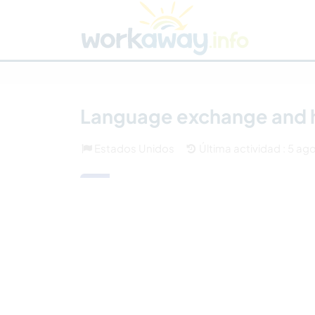
Skip to:
CONTENT
MAIN NAVIGATION
FOOTER
Buscar anfitrión
Busca un compañero
C
Seguridad
Language exchange and he
Estados Unidos
Última actividad : 5 ag