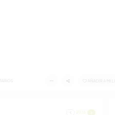
TARIOS
AÑADIR A MI L
2026