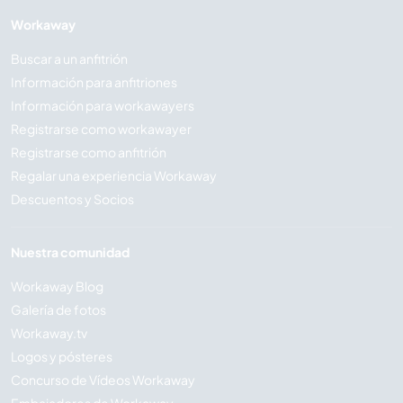
Workaway
Buscar a un anfitrión
Información para anfitriones
Información para workawayers
Registrarse como workawayer
Registrarse como anfitrión
Regalar una experiencia Workaway
Descuentos y Socios
Nuestra comunidad
Workaway Blog
Galería de fotos
Workaway.tv
Logos y pósteres
Concurso de Vídeos Workaway
Embajadores de Workaway