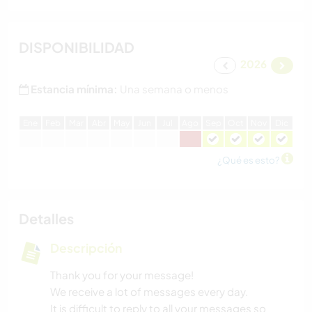
DISPONIBILIDAD
2026
Estancia mínima:
Una semana o menos
E
ne
F
eb
M
ar
A
br
M
ay
J
un
J
ul
A
go
S
ep
O
ct
N
ov
D
ic
¿Qué es esto?
Detalles
Descripción
Thank you for your message!
We receive a lot of messages every day.
It is difficult to reply to all your messages so