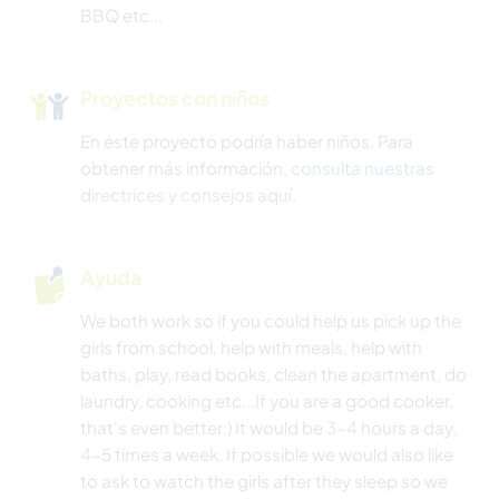
BBQ etc...
ACAMPADA
DEPORTES DE INVIERNO
Proyectos con niños
En este proyecto podría haber niños. Para
PLAYA
obtener más información,
consulta nuestras
directrices y consejos aquí
.
DEPORTES ACUÁTICOS
ACTIVIDADES AL AIRE LIBRE
Ayuda
SENDERISMO
We both work so if you could help us pick up the
girls from school, help with meals, help with
baths, play, read books, clean the apartment, do
CICLISMO
laundry, cooking etc...If you are a good cooker,
that's even better:) It would be 3-4 hours a day,
DEPORTES DE AVENTURA
4-5 times a week. If possible we would also like
to ask to watch the girls after they sleep so we