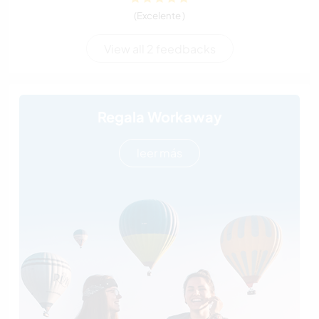
(Excelente )
View all 2 feedbacks
Regala Workaway
leer más