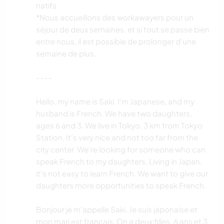
natifs .
*Nous accueillons des workawayers pour un
séjour de deux semaines, et si tout se passe bien
entre nous, il est possible de prolonger d'une
semaine de plus.
----
Hello, my name is Saki. I'm Japanese, and my
husband is French. We have two daughters,
ages 6 and 3. We live in Tokyo, 3 km from Tokyo
Station. It's very nice and not too far from the
city center. We're looking for someone who can
speak French to my daughters. Living in Japan,
it's not easy to learn French. We want to give our
daughters more opportunities to speak French.
Bonjour je m'appelle Saki. Je suis japonaise et
mon mari est français. On a deux filles, 6 ans et 3