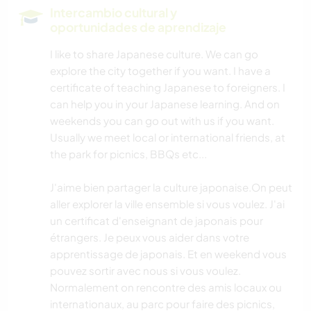
LIBROS
Intercambio cultural y
oportunidades de aprendizaje
ARTE Y DISEÑO
I like to share Japanese culture. We can go
explore the city together if you want. I have a
FOTOGRAFÍA
certificate of teaching Japanese to foreigners. I
can help you in your Japanese learning. And on
IDIOMAS
weekends you can go out with us if you want.
Usually we meet local or international friends, at
BAILE
the park for picnics, BBQs etc...
MONTAÑA
J'aime bien partager la culture japonaise.On peut
aller explorer la ville ensemble si vous voulez. J'ai
NAVEGAR / BARCOS
un certificat d'enseignant de japonais pour
étrangers. Je peux vous aider dans votre
apprentissage de japonais. Et en weekend vous
YOGA / BIENESTAR
pouvez sortir avec nous si vous voulez.
Normalement on rencontre des amis locaux ou
NATURALEZA
internationaux, au parc pour faire des picnics,