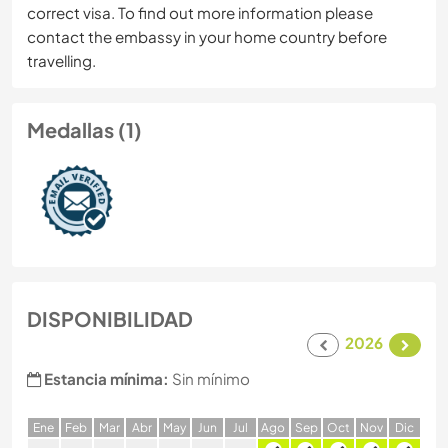
correct visa. To find out more information please
contact the embassy in your home country before
travelling.
Medallas (1)
DISPONIBILIDAD
2026
Estancia mínima:
Sin mínimo
E
ne
F
eb
M
ar
A
br
M
ay
J
un
J
ul
A
go
S
ep
O
ct
N
ov
D
ic