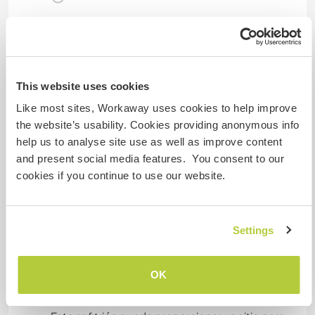
Tenemos animales
Somos fumadores
This website uses cookies
Like most sites, Workaway uses cookies to help improve
Puede alojar familias
the website’s usability. Cookies providing anonymous info
help us to analyse site use as well as improve content
and present social media features. You consent to our
Puede acoger a nómadas
cookies if you continue to use our website.
digitales
Este anfitrión ha indicado que le encanta acoger
a nómadas digitales.
Settings
Espacio para aparcar
OK
autocaravanas