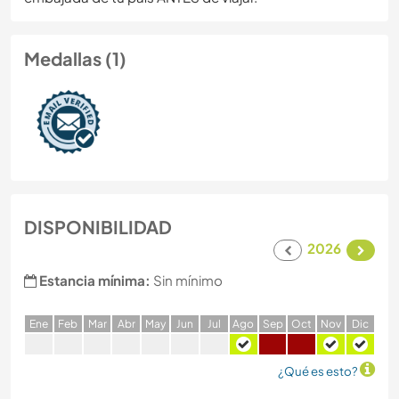
Medallas (1)
DISPONIBILIDAD
2026
Estancia mínima:
Sin mínimo
E
ne
F
eb
M
ar
A
br
M
ay
J
un
J
ul
A
go
S
ep
O
ct
N
ov
D
ic
¿Qué es esto?