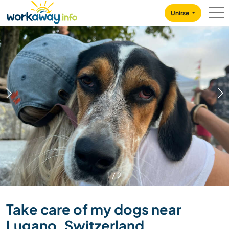
Skip to:
CONTENT
MAIN NAVIGATION
FOOTER
Unirse
1
/
2
Take care of my dogs near
Lugano, Switzerland