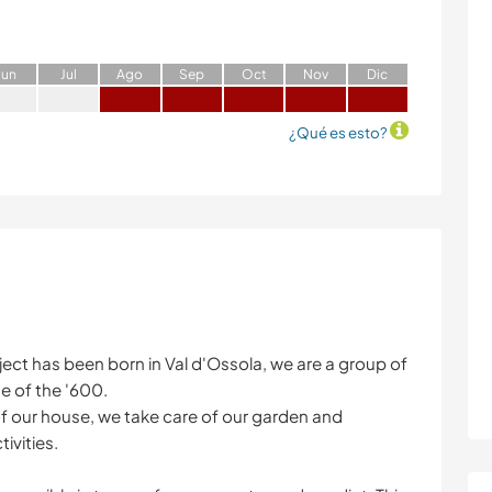
J
un
J
ul
A
go
S
ep
O
ct
N
ov
D
ic
¿Qué es esto?
ct has been born in Val d'Ossola, we are a group of
se of the '600.
of our house, we take care of our garden and
ivities.