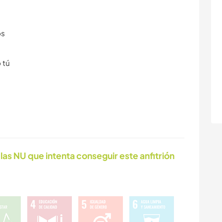
os
 tú
las NU que intenta conseguir este anfitrión