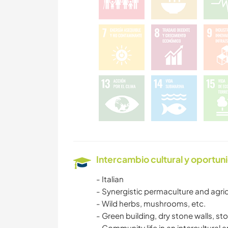
Intercambio cultural y oportun
- Italian
- Synergistic permaculture and agricu
- Wild herbs, mushrooms, etc.
- Green building, dry stone walls, s
- Community life in an intercultural 