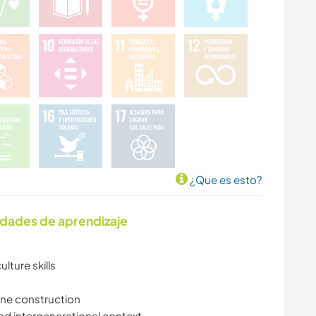
¿Que es esto?
idades de aprendizaje
lture skills
tone construction
and intergenerational context