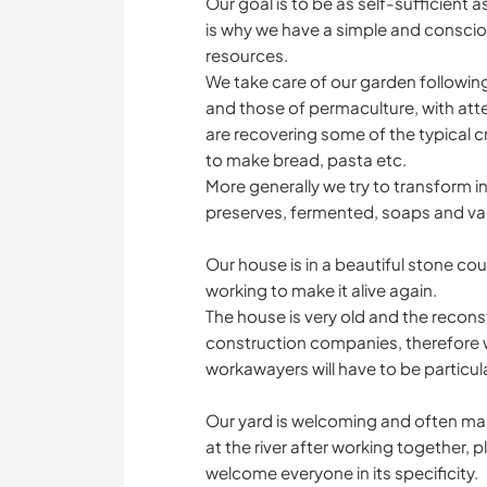
Our goal is to be as self-sufficient a
is why we have a simple and conscious
resources.
We take care of our garden following
and those of permaculture, with atte
are recovering some of the typical c
to make bread, pasta etc.
More generally we try to transform 
preserves, fermented, soaps and va
Our house is in a beautiful stone cou
working to make it alive again.
The house is very old and the recons
construction companies, therefore w
workawayers will have to be particul
Our yard is welcoming and often man
at the river after working together,
welcome everyone in its specificity.