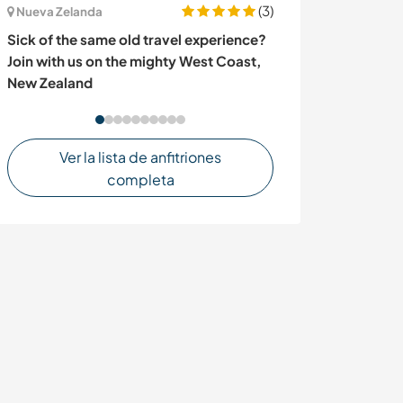
(3)
Nueva Zelanda
Italia
Sick of the same old travel experience?
I'm looking for
Join with us on the mighty West Coast,
garden and hom
New Zealand
Ver la lista de anfitriones
completa