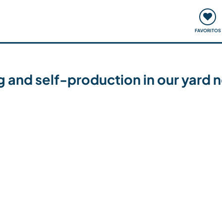
ómo funciona
Quedadas y eventos
Viajar y aprender
FAVORITOS
g and self-production in our yard 