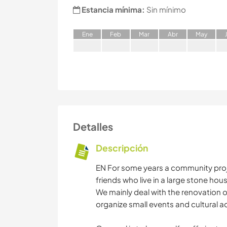
Estancia mínima:
Sin mínimo
E
ne
F
eb
M
ar
A
br
M
ay
Detalles
Descripción
EN For some years a community proje
friends who live in a large stone hou
We mainly deal with the renovation 
organize small events and cultural act