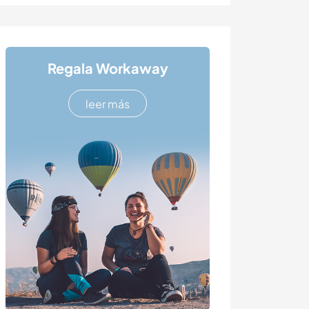
Regala Workaway
leer más