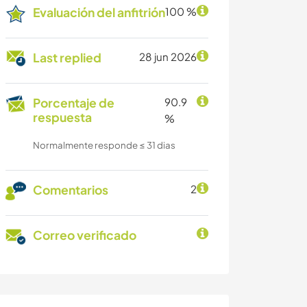
Evaluación del anfitrión
100 %
Last replied
28 jun 2026
Porcentaje de
90.9
respuesta
%
Normalmente responde ≤ 31 dias
Comentarios
2
Correo verificado