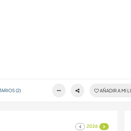
ARIOS (2)
AÑADIR A MI L
2026