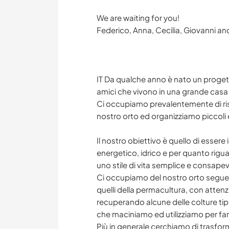
We are waiting for you!
Federico, Anna, Cecilia, Giovanni a
IT Da qualche anno è nato un proget
amici che vivono in una grande casa i
Ci occupiamo prevalentemente di rist
nostro orto ed organizziamo piccoli ev
Il nostro obiettivo è quello di essere 
energetico, idrico e per quanto rig
uno stile di vita semplice e consapevole
Ci occupiamo del nostro orto seguend
quelli della permacultura, con attenz
recuperando alcune delle colture ti
che maciniamo ed utilizziamo per far
Più in generale cerchiamo di trasfor