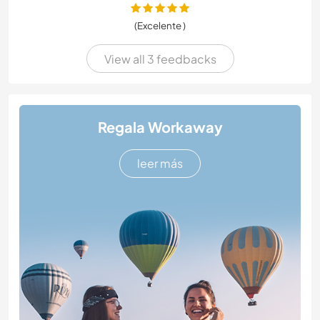
(Excelente )
View all 3 feedbacks
Regala Workaway
leer más