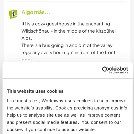
Algo más...
Itf is a cozy guesthouse in the enchanting
Wildschönau - in the middle of the Kitzbühel
Alps.
There is a bus going in and out of the valley
regularly every hour right in front of the front
door.
Small and large adventurers are in good hands in
the Wilschönau. The surrounding mountains
offer many opportunities to let off steam.
This website uses cookies
Like most sites, Workaway uses cookies to help improve
How about conquering the Marktbachjoch with
the website’s usability. Cookies providing anonymous info
a paraglider or climbing the "big hatchet" while
help us to analyse site use as well as improve content
mountaineering. The Schönangeralm is the ideal
and present social media features. You consent to our
starting point for hiking tours.
cookies if you continue to use our website.