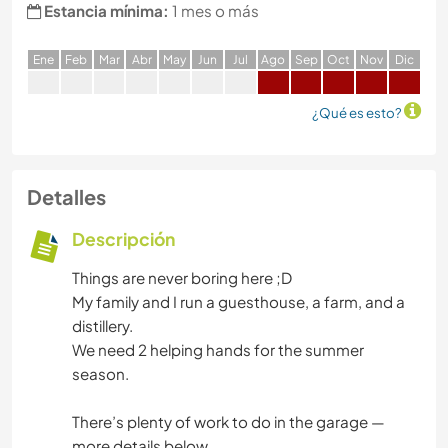
Estancia mínima:
1 mes o más
E
ne
F
eb
M
ar
A
br
M
ay
J
un
J
ul
A
go
S
ep
O
ct
N
ov
D
ic
¿Qué es esto?
Detalles
Descripción
Things are never boring here ;D
My family and I run a guesthouse, a farm, and a
distillery.
We need 2 helping hands for the summer
season.
There’s plenty of work to do in the garage —
more details below.