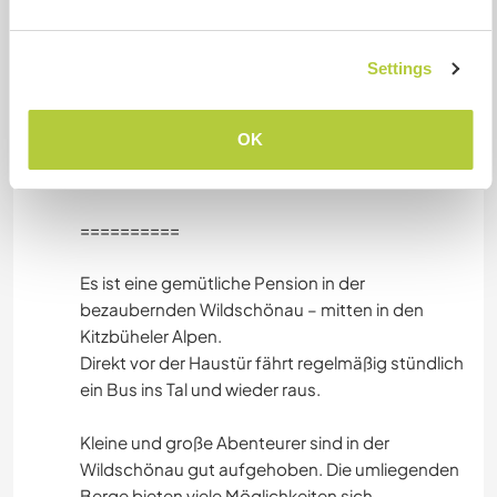
It is a six-minute walk to the tennis court via
Franziskusweg.
Settings
If you stay on the path two minutes longer, you
will come to the Wildschönau outdoor pool.
In just 5 minutes you are in the village center with
OK
cafés, bars and the Drachental amusement park
with alpine coaster.
==========
Es ist eine gemütliche Pension in der
bezaubernden Wildschönau – mitten in den
Kitzbüheler Alpen.
Direkt vor der Haustür fährt regelmäßig stündlich
ein Bus ins Tal und wieder raus.
Kleine und große Abenteurer sind in der
Wildschönau gut aufgehoben. Die umliegenden
Berge bieten viele Möglichkeiten sich