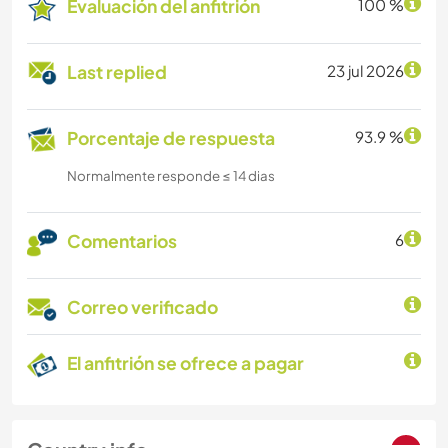
Evaluación del anfitrión
100 %
Last replied
23 jul 2026
Porcentaje de respuesta
93.9 %
Normalmente responde ≤ 14 dias
Comentarios
6
Correo verificado
El anfitrión se ofrece a pagar