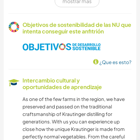
mostrar más
YOGA / BIENESTAR
SENDERISMO
Objetivos de sostenibilidad de las NU que
intenta conseguir este anfitrión
NAVEGAR / BARCOS
NATURALEZA
¿Que es esto?
FITNESS
Intercambio cultural y
DEPORTES DE AVENTURA
oportunidades de aprendizaje
As one of the few farms in the region, we have
ACTIVIDADES AL AIRE LIBRE
preserved and passed on the traditional
craftsmanship of Krautinger distilling for
MONTAÑA
generations. With us you can experience up
close how the unique Krautinger is made from
ACAMPADA
perfectly normal vegetables. From the careful