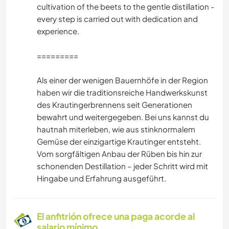
cultivation of the beets to the gentle distillation -
JARDINERÍA
every step is carried out with dedication and
experience.
BRICOLAJE Y MANUALIDADES
=========
COCINA Y ALIMENTACIÓN
Als einer der wenigen Bauernhöfe in der Region
haben wir die traditionsreiche Handwerkskunst
ARTE Y DISEÑO
des Krautingerbrennens seit Generationen
bewahrt und weitergegeben. Bei uns kannst du
ARQUITECTURA
hautnah miterleben, wie aus stinknormalem
Gemüse der einzigartige Krautinger entsteht.
Vom sorgfältigen Anbau der Rüben bis hin zur
schonenden Destillation – jeder Schritt wird mit
Hingabe und Erfahrung ausgeführt.
El anfitrión ofrece una paga acorde al
salario mínimo