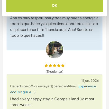
Deixado pelo anfitrião (
Experience eco living in la ...
) para
OK
o Workawayer ()
Ana es muy respetuosa y trae muy buena energía a
todo lo que hace y a quien tiene contacto.. ha sido
un placer tener tu influencia aquí, Ana! Suerte en
todo lo que haces!!
(Excelente )
11 jun. 2026
Deixado pelo Workawayer () para o anfitrião (
Experience
eco living in la ...
)
I had a very happy stay in George’s land :) almost
three weeks!