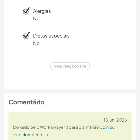
Alergias
No
Dietas especiais
No
Segurança do site
Comentário
18 jun. 2026
Deixado pelo Workawayer () para o anfitrião (
Join our
traditional eco ...
)