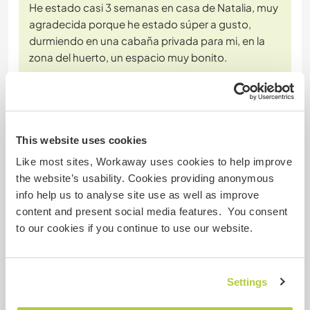
He estado casi 3 semanas en casa de Natalia, muy
agradecida porque he estado súper a gusto,
durmiendo en una cabaña privada para mi, en la
zona del huerto, un espacio muy bonito.
Las tareas han sido variadas y amenas, limpieza,
huerto, barnizado de vigas de madera, etc...
Caminando desde la casa como a 5', tienes el
This website uses cookies
Toscal, una calle con todos
… read more
Like most sites, Workaway uses cookies to help improve
the website’s usability. Cookies providing anonymous
info help us to analyse site use as well as improve
content and present social media features. You consent
to our cookies if you continue to use our website.
(Excelente )
Settings
11 jun. 2026