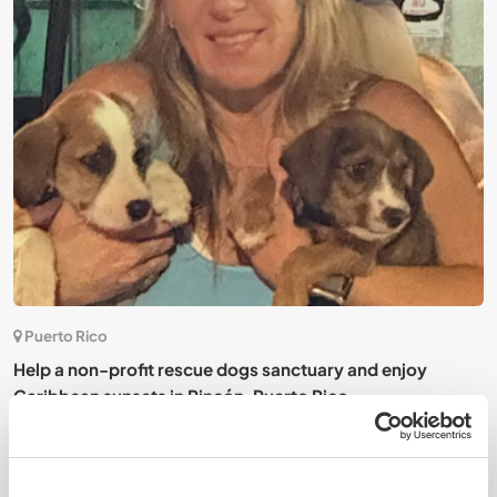
Puerto Rico
Help a non-profit rescue dogs sanctuary and enjoy
S
Caribbean sunsets in Rincón, Puerto Rico
d