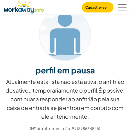
Skip to:
CONTENT
MAIN NAVIGATION
FOOTER
Cadastre-se
perfil em pausa
Atualmente esta lista não está ativa, o anfitrião
desativou temporariamente o perfil.É possível
continuar a responder ao anfitrião pela sua
caixa de entrada se já entrou em contato com
ele anteriormente.
(Nº de ref. de anfitrião: 991398664845)