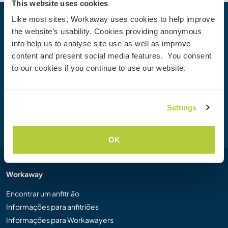
This website uses cookies
Like most sites, Workaway uses cookies to help improve
Sua próxima Aventura começa hoje
the website’s usability. Cookies providing anonymous
info help us to analyse site use as well as improve
Junte-se à comunidade Workaway hoje mesmo para
content and present social media features. You consent
descobrir experiências de viagem únicas com mais de
to our cookies if you continue to use our website.
50.000 oportunidades por todo o mundo.
Settings
Cadastre-se
OK
Workaway
Encontrar um anfitrião
Informações para anfitriões
Informações para Workawayers