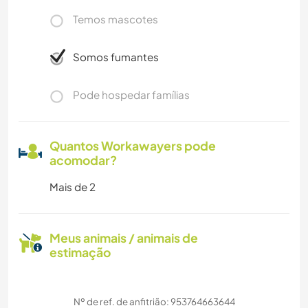
Temos mascotes
Somos fumantes
Pode hospedar famílias
Quantos Workawayers pode
acomodar?
Mais de 2
Meus animais / animais de
estimação
Nº de ref. de anfitrião: 953764663644