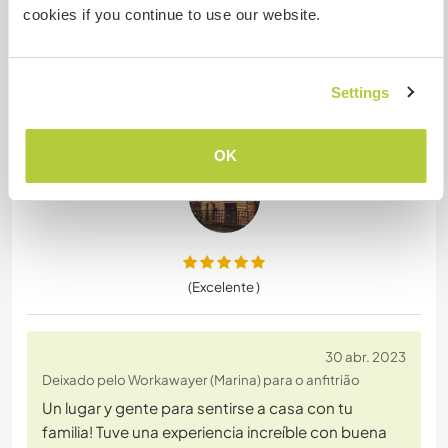
cookies if you continue to use our website.
lot of energy, and always in a good mood. Cyrielle
always asked the right questions, to understand
every part of our hostel. She was social with our
guest and loved to help them out when ever she
Settings
could. For us a perfect volunteer! Thank you so
much
… read more
OK
(Excelente )
30 abr. 2023
Deixado pelo Workawayer (Marina) para o anfitrião
Un lugar y gente para sentirse a casa con tu
familia! Tuve una experiencia increíble con buena