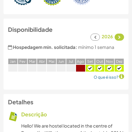
Disponibilidade
2026
Hospedagem min. solicitada:
mínimo 1 semana
J
an
F
ev
M
ar
A
br
M
ai
J
un
J
ul
A
go
S
et
O
ut
N
ov
D
ez
O que é isso?
Detalhes
Descrição
Hello! We are hostel located in the centre of