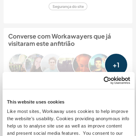
Segurança do site
Converse com Workawayers que já
visitaram este anfitrião
+1
Comentário (7)
This website uses cookies
Like most sites, Workaway uses cookies to help improve
15 dez. 2023
Feito pelo anfitrião para o Workawayer (Cyrielle)
the website’s usability. Cookies providing anonymous info
help us to analyse site use as well as improve content
It was a great experience receiving Cyrielle as a
and present social media features. You consent to our
volunteer. She was a great help! Eager to learn, a