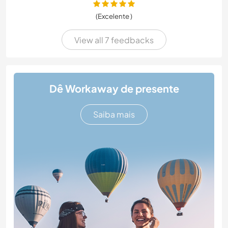
(Excelente )
View all 7 feedbacks
Dê Workaway de presente
Saiba mais