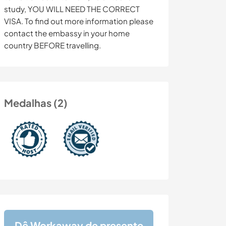
study, YOU WILL NEED THE CORRECT
VISA. To find out more information please
contact the embassy in your home
country BEFORE travelling.
Medalhas (2)
Dê Workaway de presente