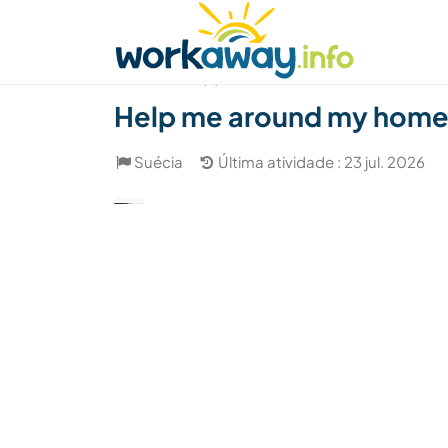
Skip to:
CONTENT
MAIN NAVIGATION
FOOTER
Achar anfitrião
Parceiro de viagem
Como
(3)
Help me around my home 
Suécia
Última atividade : 23 jul. 2026