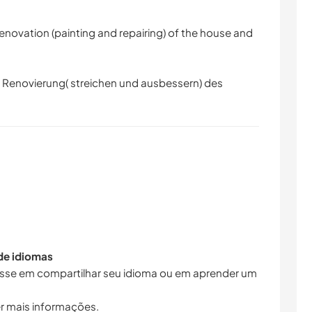
enovation (painting and repairing) of the house and
r Renovierung( streichen und ausbessern) des
 de idiomas
resse em compartilhar seu idioma ou em aprender um
r mais informações.