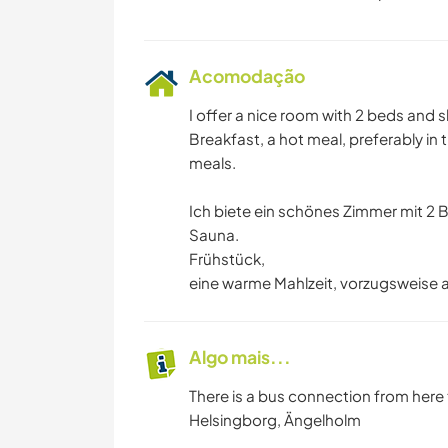
Acomodação
I offer a nice room with 2 beds and
Breakfast, a hot meal, preferably in
meals.
Ich biete ein schönes Zimmer mit 2
Sauna.
Frühstück,
eine warme Mahlzeit, vorzugsweise 
Algo mais...
There is a bus connection from here t
Helsingborg, Ängelholm