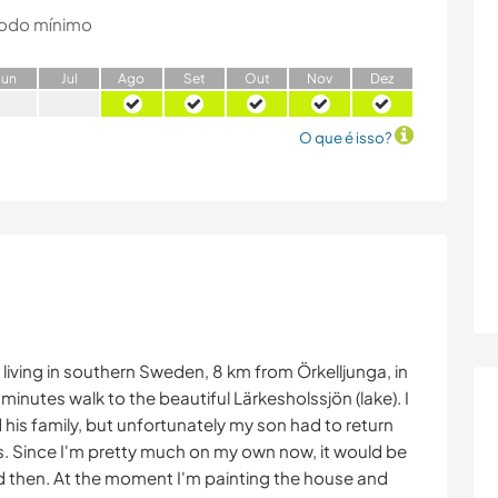
odo mínimo
J
un
J
ul
A
go
S
et
O
ut
N
ov
D
ez
O que é isso?
 living in southern Sweden, 8 km from Örkelljunga, in
nutes walk to the beautiful Lärkesholssjön (lake). I
 his family, but unfortunately my son had to return
. Since I'm pretty much on my own now, it would be
nd then. At the moment I'm painting the house and