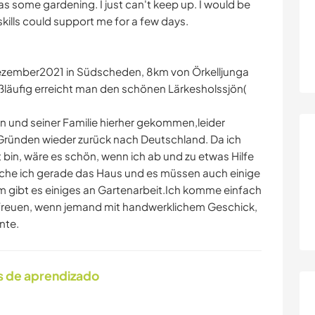
s some gardening. I just can't keep up. I would be
kills could support me for a few days.
 Dezember2021 in Südscheden, 8km von Örkelljunga
ußläufig erreicht man den schönen Lärkesholssjön(
n und seiner Familie hierher gekommen,leider
Gründen wieder zurück nach Deutschland. Da ich
lt bin, wäre es schön, wenn ich ab und zu etwas Hilfe
he ich gerade das Haus und es müssen auch einige
 gibt es einiges an Gartenarbeit.Ich komme einfach
r freuen, wenn jemand mit handwerklichem Geschick,
nte.
s de aprendizado