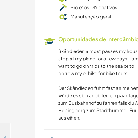
Projetos DIY criativos
Manutenção geral
Oportunidades de intercâmbio 
Skåndleden almost passes my house. 
stop at my place for a few days. I am
want to go on trips to the sea or to H
borrow my e-bike for bike tours.
Der Skåndleden führt fast an meinem
würde es sich anbieten ein paar Tage
zum Busbahnhof zu fahren falls du 
Helsingborg zum Stadtbummel. Für R
ausleihen.