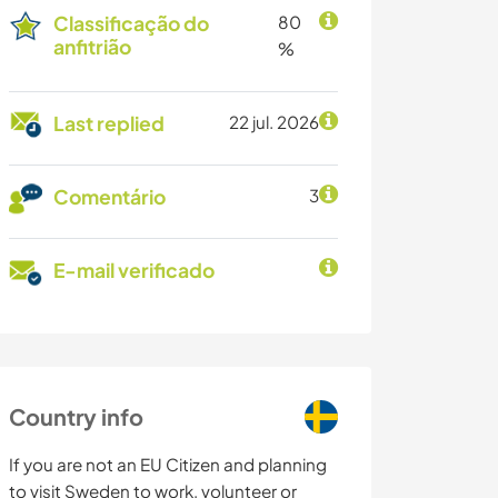
Classificação do
80
anfitrião
%
Last replied
22 jul. 2026
Comentário
3
E-mail verificado
Country info
If you are not an EU Citizen and planning
to visit Sweden to work, volunteer or