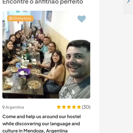
Encontre o anfitrião perfeito
Contribute to creating our dream home right in the heart of the Swedish wilderness, Horndal
Última hora
(30)
Argentina
Chile
Come and help us around our hostel
Join our regen
while discovering our language and
help with agricu
culture in Mendoza, Argentina
Curacavi, Chile