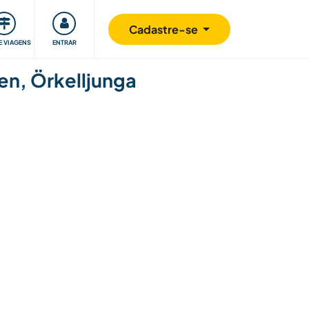
omunidade
Retribuindo
Segurança
Cadastre-se
E VIAGENS
ENTRAR
n, Örkelljunga