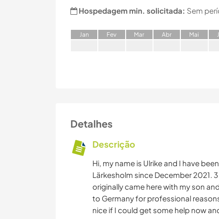
Hospedagem min. solicitada:
Sem perí
J
an
F
ev
M
ar
A
br
M
ai
Detalhes
Descrição
Hi, my name is Ulrike and I have been
Lärkesholm since December 2021. 3 mi
originally came here with my son and
to Germany for professional reasons
nice if I could get some help now a