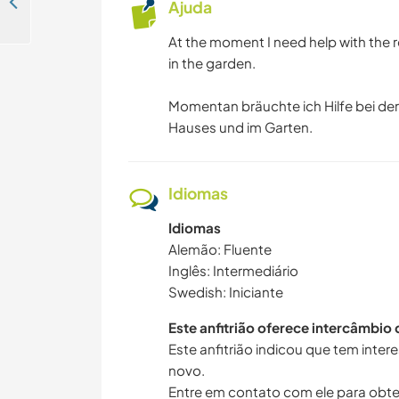
Welcome to cultural exchange and daily tasks in my house in Jönköping, Sweden
Ajuda
At the moment I need help with the r
in the garden.
Momentan bräuchte ich Hilfe bei de
Hauses und im Garten.
Idiomas
Idiomas
Alemão: Fluente
Inglês: Intermediário
Swedish: Iniciante
Este anfitrião oferece intercâmbio
Este anfitrião indicou que tem inte
novo.
Entre em contato com ele para obte