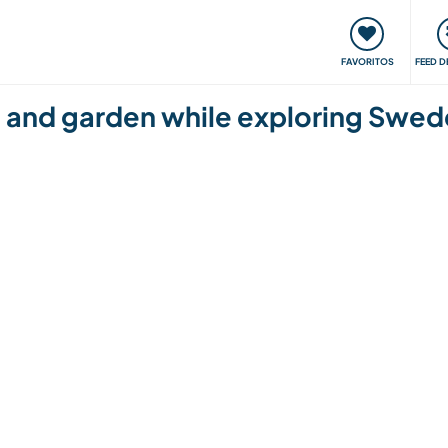
 funciona
Encontros e Eventos
Viaje e aprenda
C
FAVORITOS
FEED D
and garden while exploring Swede