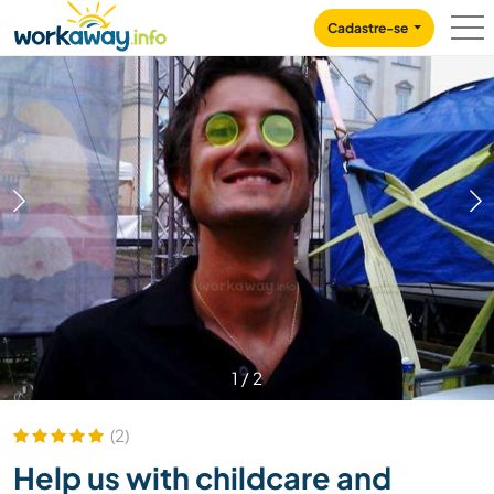
Skip to:
CONTENT
MAIN NAVIGATION
FOOTER
Cadastre-se
1
/
2
(2)
Help us with childcare and