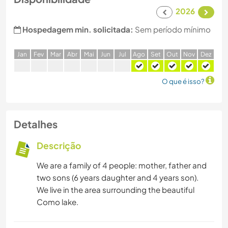
2026
Hospedagem min. solicitada:
Sem período mínimo
J
an
F
ev
M
ar
A
br
M
ai
J
un
J
ul
A
go
S
et
O
ut
N
ov
D
ez
O que é isso?
Detalhes
Descrição
We are a family of 4 people: mother, father and
two sons (6 years daughter and 4 years son).
We live in the area surrounding the beautiful
Como lake.