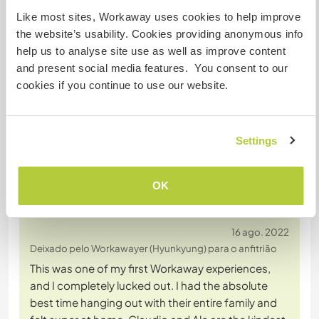
Like most sites, Workaway uses cookies to help improve
the website’s usability. Cookies providing anonymous info
Converse com Workawayers que já
help us to analyse site use as well as improve content
visitaram este anfitrião
and present social media features. You consent to our
cookies if you continue to use our website.
Settings
OK
Comentário (2)
16 ago. 2022
Deixado pelo Workawayer (Hyunkyung) para o anfitrião
This was one of my first Workaway experiences,
and I completely lucked out. I had the absolute
best time hanging out with their entire family and