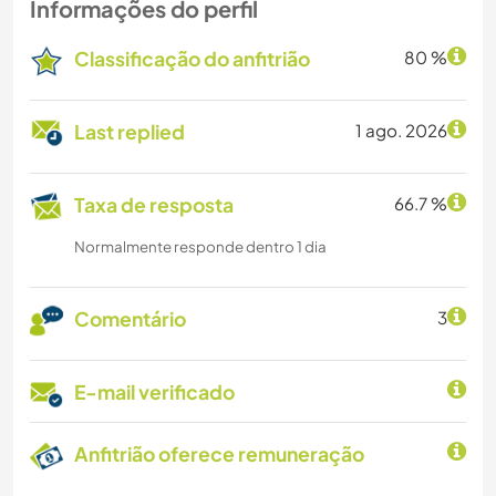
Informações do perfil
Classificação do anfitrião
80 %
Last replied
1 ago. 2026
Taxa de resposta
66.7 %
Normalmente responde dentro 1 dia
Comentário
3
E-mail verificado
Anfitrião oferece remuneração