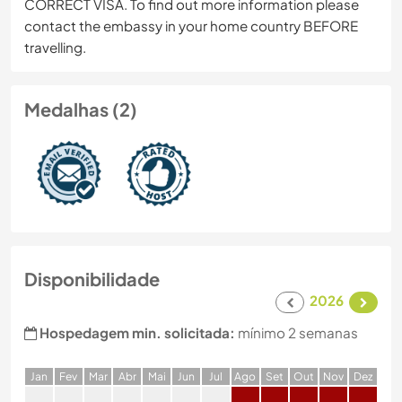
CORRECT VISA. To find out more information please
contact the embassy in your home country BEFORE
travelling.
Medalhas (2)
Disponibilidade
2026
Hospedagem min. solicitada:
mínimo 2 semanas
J
an
F
ev
M
ar
A
br
M
ai
J
un
J
ul
A
go
S
et
O
ut
N
ov
D
ez