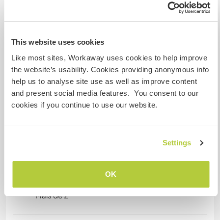
Mais alguns detalhes
Acesso à internet
This website uses cookies
Acesso à internet limitado
Like most sites, Workaway uses cookies to help improve
the website’s usability. Cookies providing anonymous info
Temos mascotes
help us to analyse site use as well as improve content
and present social media features. You consent to our
Somos fumantes
cookies if you continue to use our website.
Pode hospedar famílias
Settings
Quantos Workawayers pode
OK
acomodar?
Mais de 2