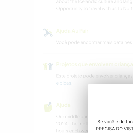
about the Icelandic culture and lan
Opportunity to travel with us to Nor
Ajuda Au Pair
Você pode encontrar mais detalhes
Projetos que envolvem crianç
Este projeto pode envolver crianças
e dicas
.
Ajuda
Our middle daughter (25 years old) a
Se você é de fora
2024. The mother is mostly at home 
PRECISA DO VISTO
hours each week and needs help with