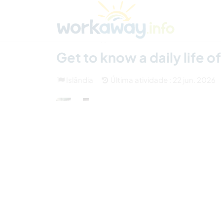
Skip to:
CONTENT
MAIN NAVIGATION
FOOTER
Achar anfitrião
Parceiro de viagem
Como
(1)
Get to know a daily life of
Islândia
Última atividade : 22 jun. 2026