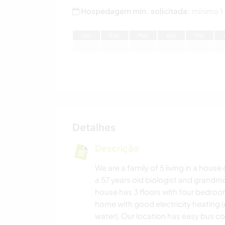
Hospedagem min. solicitada:
mínimo 1
J
an
F
ev
M
ar
A
br
M
ai
Detalhes
Descrição
We are a family of 5 living in a hous
a 57 years old biologist and grandmo
house has 3 floors with four bedro
home with good electricity heating (
water). Our location has easy bus c