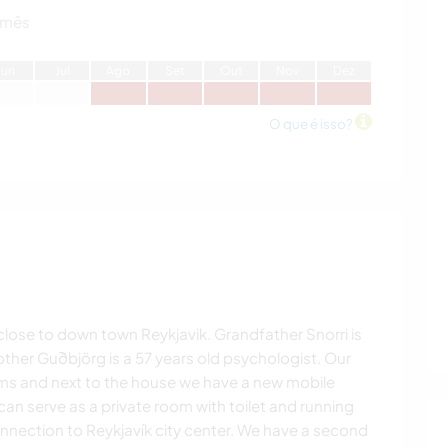
 mês
J
un
J
ul
A
go
S
et
O
ut
N
ov
D
ez
O que é isso?
e close to down town Reykjavik. Grandfather Snorri is
ther Guðbjörg is a 57 years old psychologist. Our
oms and next to the house we have a new mobile
can serve as a private room with toilet and running
onnection to Reykjavík city center. We have a second