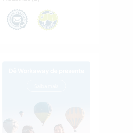
Dê Workaway de presente
Saiba mais