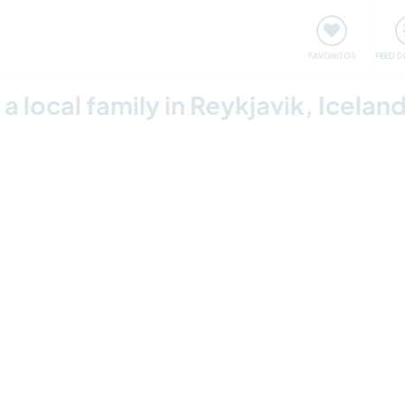
 funciona
Encontros e Eventos
Viaje e aprenda
C
FAVORITOS
FEED D
 a local family in Reykjavik, Icelan