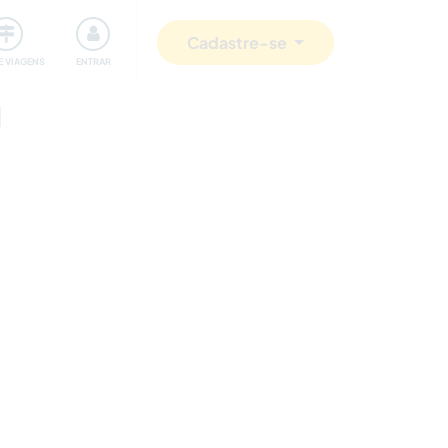
omunidade
Retribuindo
Segurança
Cadastre-se
E VIAGENS
ENTRAR
d