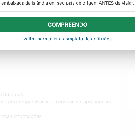
embaixada da Islândia em seu país de origem ANTES de viajar.
ring the day . We are mostly looking for babysitting
lp around the house would also be greatly
COMPREENDO
Voltar para a lista completa de anfitriões
 de idiomas
resse em compartilhar seu idioma ou em aprender um
r mais informações.