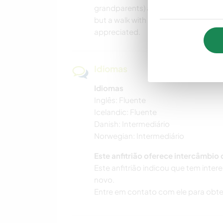
grandparents) are usually working du
but a walk with the dog and some he
appreciated.
Idiomas
Idiomas
Inglês: Fluente
Icelandic: Fluente
Danish: Intermediário
Norwegian: Intermediário
Este anfitrião oferece intercâmbio
Este anfitrião indicou que tem inte
novo.
Entre em contato com ele para obte