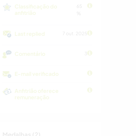
Classificação do
65
anfitrião
%
Last replied
7 out. 2025
Comentário
3
E-mail verificado
Anfitrião oferece
remuneração
Medalhas (2)