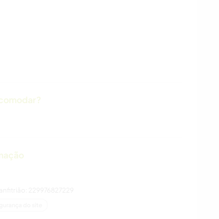
acomodar?
imação
 anfitrião: 229976827229
gurança do site