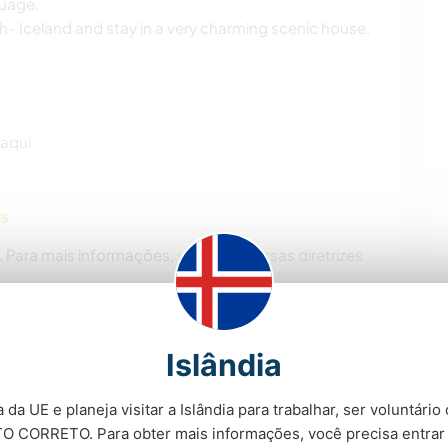
guage.
th- Iceland and stay in a very charming scenic house.
aqui
as
. Para mais informações,
veja aqui nossas diretrizes
Islândia
 single mom living with us, had a baby boy in June
 da UE e planeja visitar a Islândia para trabalhar, ser voluntári
with the baby but is attending school for a few
 CORRETO. Para obter mais informações, você precisa entrar
 babysitting for those hours. We (the