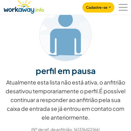
Skip to:
CONTENT
MAIN NAVIGATION
FOOTER
Cadastre-se
perfil em pausa
Atualmente esta lista não está ativa, o anfitrião
desativou temporariamente o perfil.É possível
continuar a responder ao anfitrião pela sua
caixa de entrada se já entrou em contato com
ele anteriormente.
(Nº de ref. de anfitrião: 161376422166)