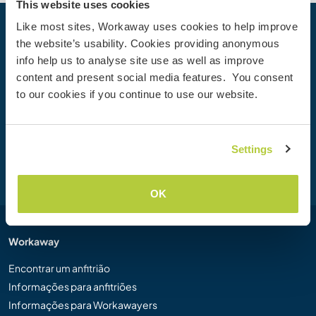
This website uses cookies
Like most sites, Workaway uses cookies to help improve
Sua próxima Aventura começa hoje
the website’s usability. Cookies providing anonymous
info help us to analyse site use as well as improve
Junte-se à comunidade Workaway hoje mesmo para
content and present social media features. You consent
descobrir experiências de viagem únicas com mais de
to our cookies if you continue to use our website.
50.000 oportunidades por todo o mundo.
Settings
Cadastre-se
OK
Workaway
Encontrar um anfitrião
Informações para anfitriões
Informações para Workawayers