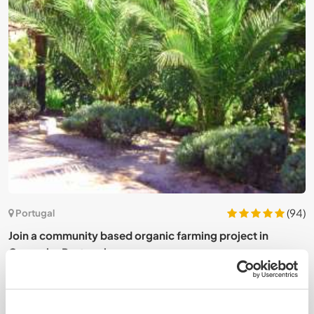
2)
(94)
Portugal
Join a community based organic farming project in
J
Campelo, Portugal
P