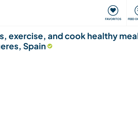
 funciona
Encontros e Eventos
Viaje e aprenda
C
FAVORITOS
FEED D
s, exercise, and cook healthy meal
ueres, Spain