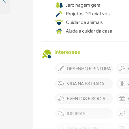
Welcoming volunteers to help our animal sanctuary in the mountains of Atajate, Spain
Jardinagem geral
Projetos DIY criativos
Cuidar de animais
Ajuda a cuidar da casa
Interesses
DESENHO E PINTURA
VIDA NA ESTRADA
EVENTOS E SOCIAL
IDIOMAS
ARTE E DESIGN