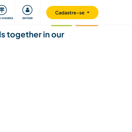
omunidade
Retribuindo
Segurança
Cadastre-se
E VIAGENS
ENTRAR
atualizado
Última hora
s together in our