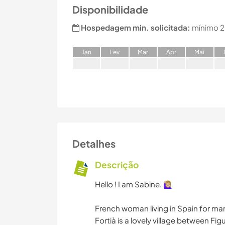
Disponibilidade
Hospedagem min. solicitada:
mínimo 2
J
an
F
ev
M
ar
A
br
M
ai
Detalhes
Descrição
Hello ! I am Sabine. 🙋🏼‍♀️
French woman living in Spain for ma
Fortià is a lovely village between Fi