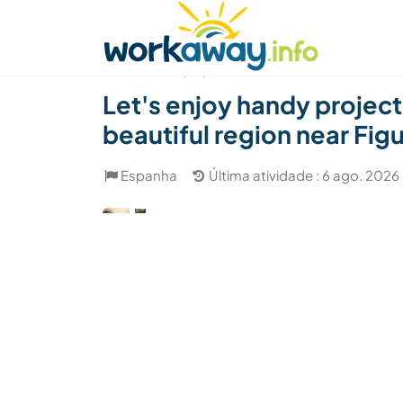
Skip to:
CONTENT
MAIN NAVIGATION
FOOTER
Achar anfitrião
Parceiro de viagem
Como
(60)
Let's enjoy handy project
beautiful region near Fig
Espanha
Última atividade : 6 ago. 2026