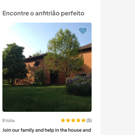
Encontre o anfitrião perfeito
(5)
Itália
Áustria
Join our family and help in the house and
Help to create 