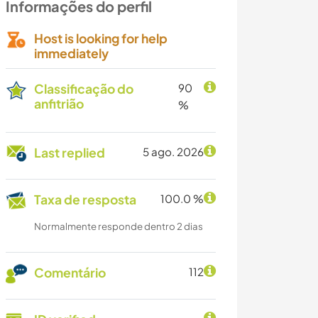
Informações do perfil
Host is looking for help
immediately
Classificação do
90
anfitrião
%
Last replied
5 ago. 2026
Taxa de resposta
100.0 %
Normalmente responde dentro 2 dias
Comentário
112