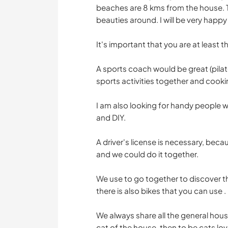
beaches are 8 kms from the house. T
beauties around. I will be very happy
It's important that you are at least 
A sports coach would be great (pilates
sports activities together and cook
I am also looking for handy people 
and DIY.
A driver's license is necessary, beca
and we could do it together.
We use to go together to discover th
there is also bikes that you can use .
We always share all the general hous
cat of the house, then to be cats lov