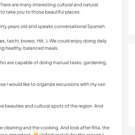
here are many interesting cultural and natural
 to take you to those beautiful places.
thirty years old and speaks conversational Spanish.
, taichi, boxeo, Hiit..). We could enjoy doing daily
ing healthy, balanced meals.
who are capable of doing manual tasks, gardening,
use I would like to organize excursions with my van
e beauties and cultural spots of the region. And
e cleaning and the cooking. And look after Rita, the
er is important. 🐱 Unfortunately for this reason I