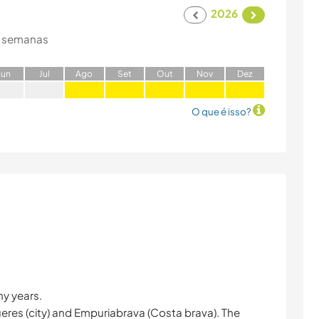
2026
 semanas
J
un
J
ul
A
go
S
et
O
ut
N
ov
D
ez
O que é isso?
ny years.
gueres (city) and Empuriabrava (Costa brava). The