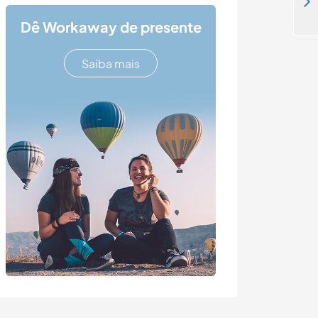
Help with daily family life in in a beautiful village, Jesus Pobre, Spain
Dê Workaway de presente
Saiba mais