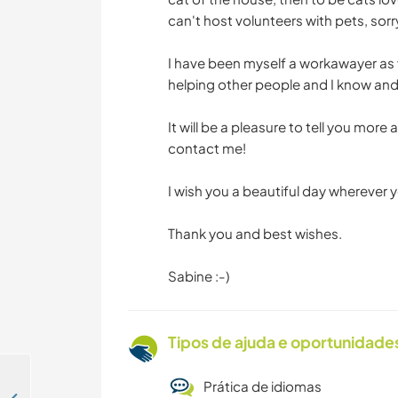
can't host volunteers with pets, sorry
I have been myself a workawayer as v
helping other people and I know and
It will be a pleasure to tell you mor
contact me!
I wish you a beautiful day wherever y
Thank you and best wishes.
Sabine :-)
Tipos de ajuda e oportunidade
Prática de idiomas