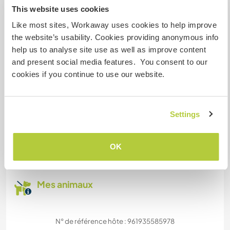
Familles bienvenues
This website uses cookies
Like most sites, Workaway uses cookies to help improve
the website’s usability. Cookies providing anonymous info
Possibilité d'accueillir les
help us to analyse site use as well as improve content
animaux
and present social media features. You consent to our
cookies if you continue to use our website.
It depends on what pet it is. Just ask!
Settings
Combien de volontaires
pouvez-vous accueillir ?
Un
OK
Mes animaux
N° de référence hôte : 961935585978