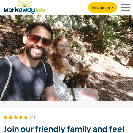
Skip to:
CONTENT
MAIN NAVIGATION
FOOTER
Inscription
1
/
7
(4)
Join our friendly family and feel