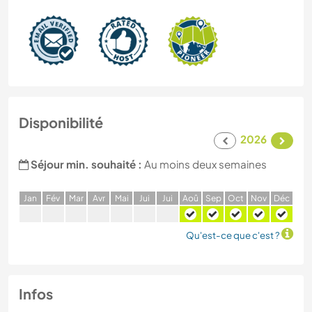
Disponibilité
2026
Séjour min. souhaité :
Au moins deux semaines
J
an
F
év
M
ar
A
vr
M
ai
J
ui
J
ui
A
oû
S
ep
O
ct
N
ov
D
éc
Qu'est-ce que c'est ?
Infos