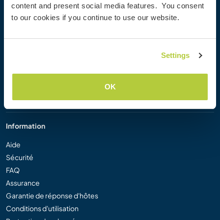
content and present social media features. You consent
Workaway Blog
to our cookies if you continue to use our website.
Galerie de photos Workaway
Workaway.tv
Logos et posters
Settings
Concours vidéo Workaway
Ambassadeurs Workaway
Programme d'affiliation
OK
Notre mission
Information
Aide
Sécurité
FAQ
Assurance
Garantie de réponse d'hôtes
Conditions d'utilisation