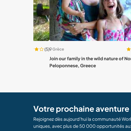
(5)
Grèce
 about
Join our family in the wild nature of North
Peloponnese, Greece
Votre prochaine aventur
Rejoignez dès aujourd’hui la communauté Wor
uniques, avec plus de 50 000 opportunités au