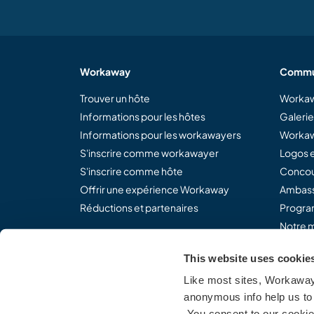
Workaway
Commu
Trouver un hôte
Workaw
Informations pour les hôtes
Galeri
Informations pour les workawayers
Workaw
S'inscrire comme workawayer
Logos e
S'inscrire comme hôte
Concou
Offrir une expérience Workaway
Ambass
Réductions et partenaires
Program
Notre m
This website uses cookie
Like most sites, Workaway 
Partagez le concept Work
anonymous info help us to 
You consent to our cookies