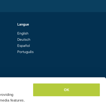
Langue
English
Deutsch
Español
Português
OK
roviding
media features.