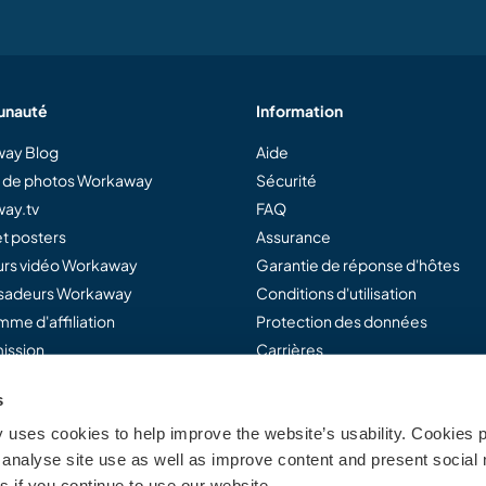
nauté
Information
ay Blog
Aide
e de photos Workaway
Sécurité
ay.tv
FAQ
t posters
Assurance
rs vidéo Workaway
Garantie de réponse d'hôtes
adeurs Workaway
Conditions d'utilisation
me d'affiliation
Protection des données
ission
Carrières
s
uses cookies to help improve the website’s usability. Cookies p
away...
analyse site use as well as improve content and present social 
 if you continue to use our website.