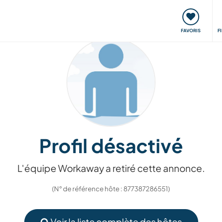
nt
Rencontres & Événements
Voyager, apprendre
FAVORIS
F
Profil désactivé
L'équipe Workaway a retiré cette annonce.
(N° de référence hôte : 877387286551)
Voir la liste complète des hôtes