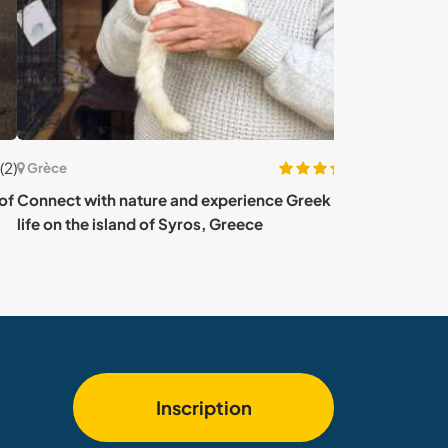
(37)
ce
Grèce
ect with nature and experience Greek village
Help me to impr
on the island of Syros, Greece
Greece
Inscription