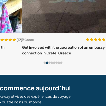
(12)
(2)
Grèce
Grè
Get involved with the cocreation of an embassy of
Conn
connection in Crete, Greece
life 
e commence aujourd’hui
kaway et vivez des expériences de voyage
x quatre coins du monde.