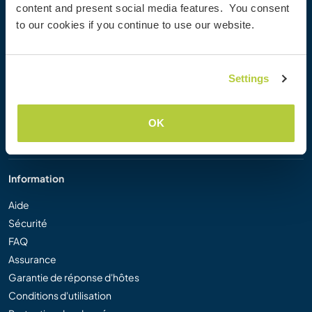
content and present social media features. You consent
Workaway Blog
to our cookies if you continue to use our website.
Galerie de photos Workaway
Workaway.tv
Logos et posters
Settings
Concours vidéo Workaway
Ambassadeurs Workaway
Programme d'affiliation
OK
Notre mission
Information
Aide
Sécurité
FAQ
Assurance
Garantie de réponse d'hôtes
Conditions d'utilisation